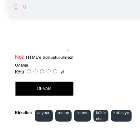
Yorumunuz
Not:
HTML'e dönüştürülmez!
Oylama
Kötü
İyi
DEVAM
Etiketler:
asyaon
roman
hikaye
kültür
kırtasiye
ofis