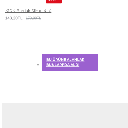
K10K Bardak Slime 4Lü
143,20TL
179,00TL
BU ÜRÜNE ALANLAR
BUNLARI'DA ALDI