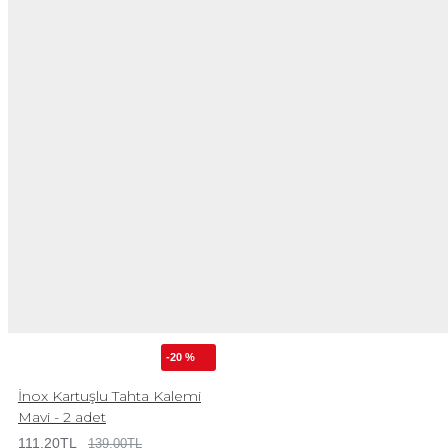
-20 %
İnox Kartuşlu Tahta Kalemi
Mavi - 2 adet
111,20TL
139,00TL