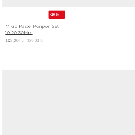
-20 %
Mikro Pastel Ponpon Seti
10-20-30Mm
103,20TL
129,00TL