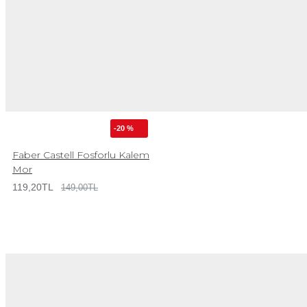
-20 %
Faber Castell Fosforlu Kalem
Mor
119,20TL
149,00TL