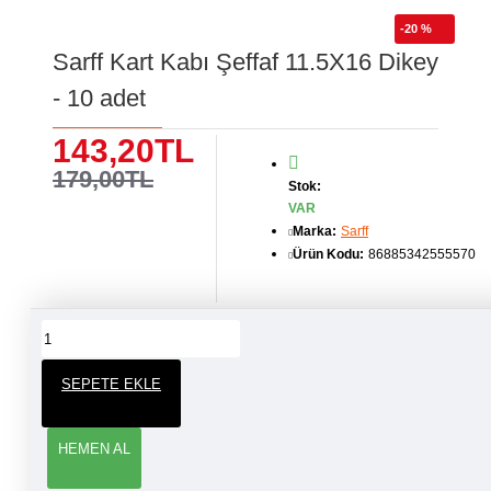
-20 %
Sarff Kart Kabı Şeffaf 11.5X16 Dikey
- 10 adet
143,20TL
179,00TL
Stok:
VAR
Marka:
Sarff
Ürün Kodu:
86885342555570
ÜRÜN YORUMLARI
SEPETE EKLE
YORUM YAP
HEMEN AL
Adınız