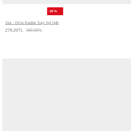
-20 %
Sia - Ona Kadar Say Işıl Işık
279,20TL
349,00TL