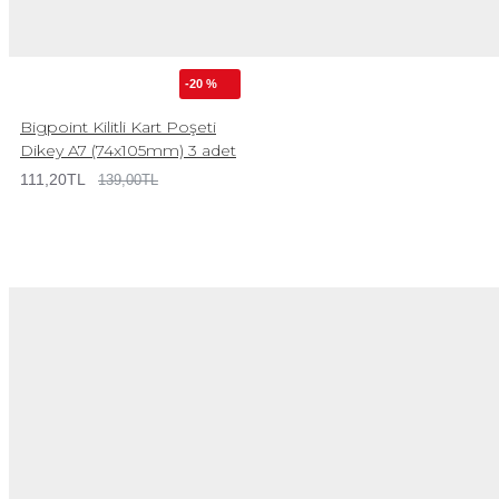
-20 %
Bigpoint Kilitli Kart Poşeti
Dikey A7 (74x105mm) 3 adet
111,20TL
139,00TL