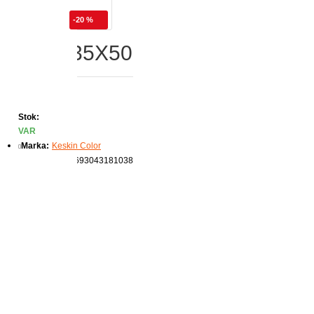
-20 %
Spiralli 35X50
Stok:
VAR
Marka:
Keskin Color
Ürün Kodu:
8693043181038