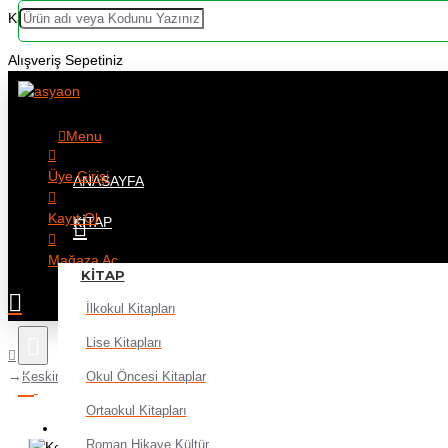
Kategoriler
Alışveriş Sepetiniz
Menu
Üye Girişi
ANASAYFA
Kayıt Ol
KITAP
Mağaza Aç
KITAP
İlkokul Kitapları
Lise Kitapları
Okul Öncesi Kitaplar
Keskin Color Resim Defteri Spiralli 35X50
Ortaokul Kitapları
Alışveriş sepetiniz boş!
Roman Hikaye Kültür