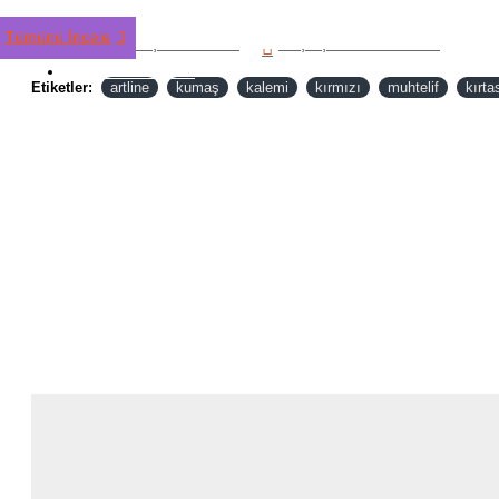
Tümünü İncele
Alışveriş Listeme Ekle
Karşılaştırma listesine ekle
TÜM ÜRÜNLER
Etiketler:
artline
kumaş
kalemi
kırmızı
muhtelif
kırta