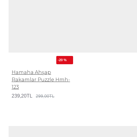
-20 %
Hamaha Ahşap
Rakamlar Puzzle Hmh-
123
239,20TL
299,00TL