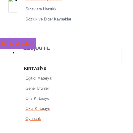
Sınavlara Hazırlık
Sözlük ve Diğer Kaynaklar
Keskin Color Resim Defteri 
95,20TL
Tümünü İncele
119,00TL
KIRTASIYE
KIRTASIYE
Eğitici Materyal
Genel Ürünler
SEPETE EKLE
Ofis Kırtasiye
Okul Kırtasiye
Oyuncak
HEMEN AL