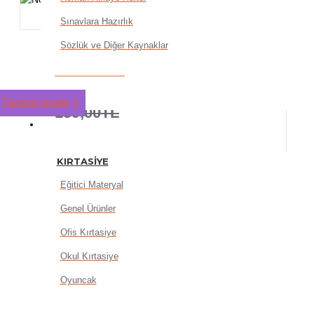
Sınavlara Hazırlık
Sözlük ve Diğer Kaynaklar
Nova Color Akrilik Boya 180
111,20TL
Tümünü İncele
139,00TL
KIRTASIYE
KIRTASIYE
Eğitici Materyal
Genel Ürünler
SEPETE EKLE
Ofis Kırtasiye
Okul Kırtasiye
Oyuncak
HEMEN AL