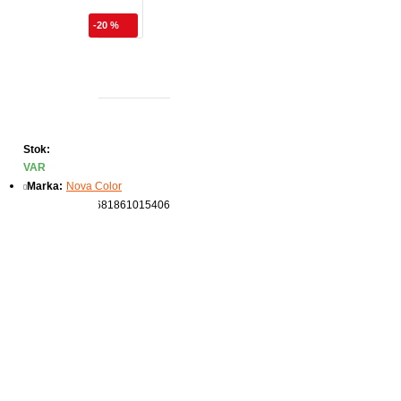
-20 %
Gr Yeşil
Stok:
VAR
Marka:
Nova Color
Ürün Kodu:
8681861015406