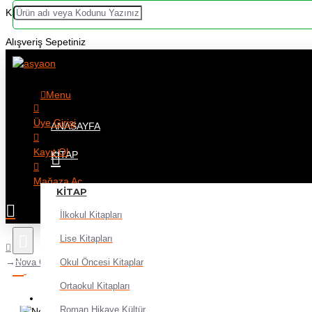
Kategoriler
Alışveriş Sepetiniz
Menu
Üye Girişi
ANASAYFA
Kayıt Ol
KITAP
Mağaza Aç
KITAP
İlkokul Kitapları
Lise Kitapları
Okul Öncesi Kitaplar
Nova Color Akrilik Boya 180Gr Yeşil
Ortaokul Kitapları
Alışveriş sepetiniz boş!
Roman Hikaye Kültür