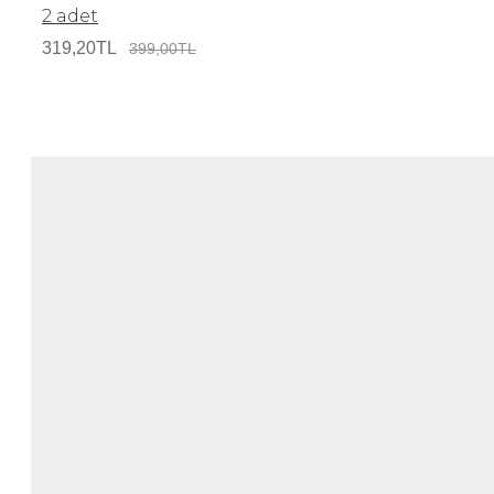
2 adet
319,20TL
399,00TL