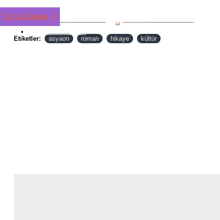
Tümünü İncele
Alışveriş Listeme Ekle
Karşılaştırma listesine ekle
TÜM ÜRÜNLER
Etiketler:
asyaon
roman
hikaye
kültür