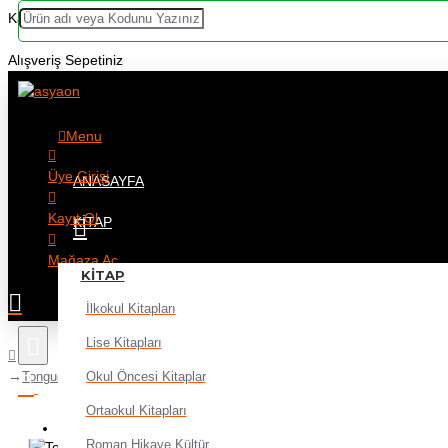
Kategoriler
Alışveriş Sepetiniz
Menu
Üye Girişi
ANASAYFA
Kayıt Ol
KITAP
Mağaza Aç
KITAP
İlkokul Kitapları
Lise Kitapları
Okul Öncesi Kitaplar
Tonguç Fundamentals Ayt Biyoloji Soru
Ortaokul Kitapları
Alışveriş sepetiniz boş!
Roman Hikaye Kültür