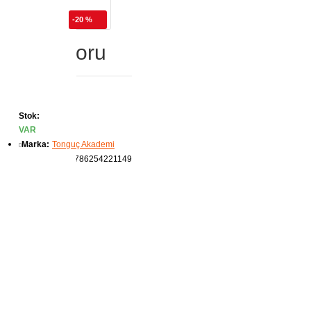
-20 %
yoloji Soru
Stok:
VAR
Marka:
Tonguç Akademi
Ürün Kodu:
9786254221149