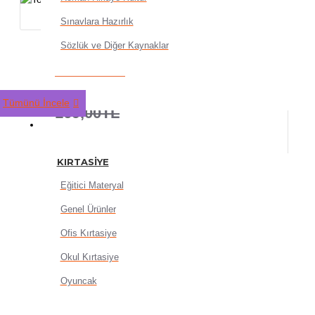
Sınavlara Hazırlık
Sözlük ve Diğer Kaynaklar
Tonguç Fundamentals Ayt Bi
135,20TL
Tümünü İncele
169,00TL
KIRTASIYE
KIRTASIYE
Eğitici Materyal
Genel Ürünler
SEPETE EKLE
Ofis Kırtasiye
Okul Kırtasiye
Oyuncak
HEMEN AL