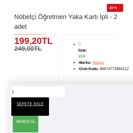
-20 %
Nöbetçi Öğretmen Yaka Kartı İpli - 2
adet
199,20TL
249,00TL
Stok:
VAR
Marka:
Gülpaş
Ürün Kodu:
86674772894212
ÜRÜN YORUMLARI
SEPETE EKLE
YORUM YAP
HEMEN AL
Adınız