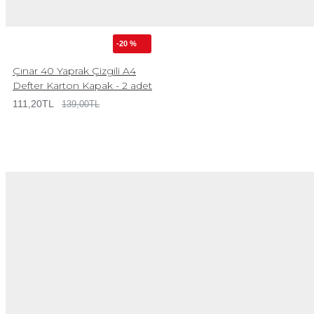
-20 %
Çınar 40 Yaprak Çizgili A4
Defter Karton Kapak - 2 adet
111,20TL
139,00TL