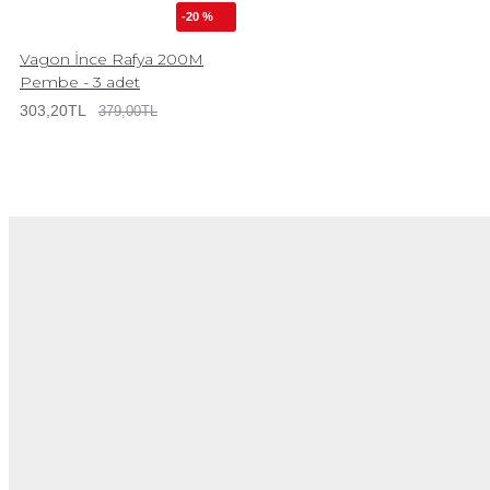
-20 %
Vagon İnce Rafya 200M
Pembe - 3 adet
303,20TL
379,00TL