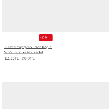
-20 %
Memo Yapışkanlı Not Kağıdı
76X76Mm Yeşil - 3 adet
111,20TL
139,00TL