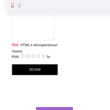
Yorumunuz
Not:
HTML'e dönüştürülmez!
Oylama
Kötü
İyi
DEVAM