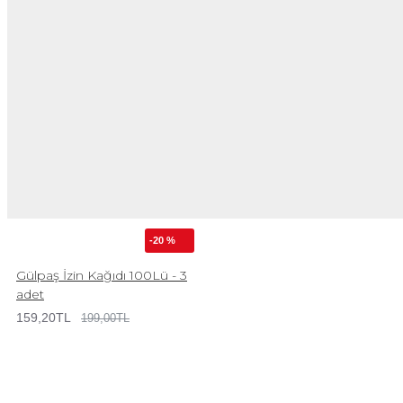
-20 %
Gülpaş İzin Kağıdı 100Lü - 3
adet
159,20TL
199,00TL