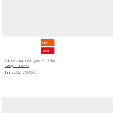
YENI
-20 %
Stilo Sunum Dosyası A4 60Lı
Karışık - 1 adet
199,20TL
249,00TL