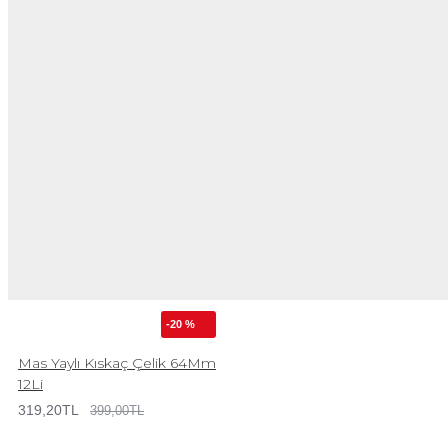
-20 %
Mas Yaylı Kıskaç Çelik 64Mm
12Li
319,20TL
399,00TL