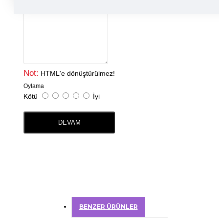
Yorumunuz
Not:
HTML'e dönüştürülmez!
Oylama
Kötü
İyi
DEVAM
BENZER ÜRÜNLER