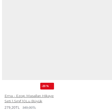
-20 %
Ema - Ezop Masalları Hikaye
Seti 1.Sınıf 10Lu Büyük
279,20TL
349,00TL