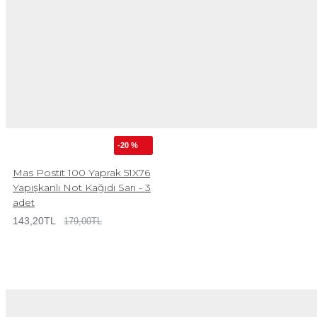
-20 %
Mas Postit 100 Yaprak 51X76
Yapışkanlı Not Kağıdı Sarı - 3
adet
143,20TL
179,00TL