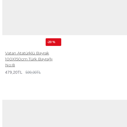
-20 %
Vatan Atatürklü Bayrak
100X150cm Türk Bayrağı
No:8
479,20TL
599,00TL