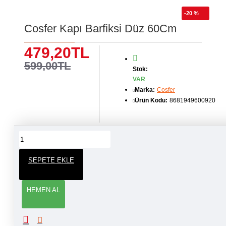
-20 %
Cosfer Kapı Barfiksi Düz 60Cm
479,20TL
599,00TL
Stok:
VAR
Marka:
Cosfer
Ürün Kodu:
8681949600920
ÜRÜN YORUMLARI
SEPETE EKLE
YORUM YAP
HEMEN AL
Adınız