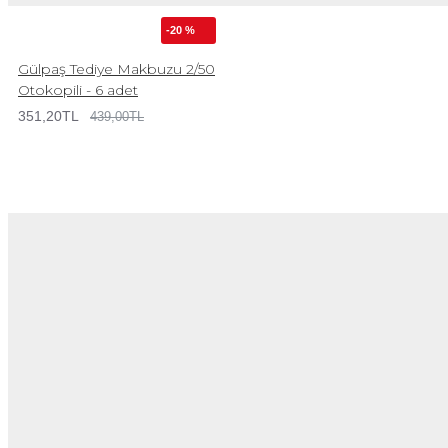
-20 %
Gülpaş Tediye Makbuzu 2/50
Otokopili - 6 adet
351,20TL
439,00TL