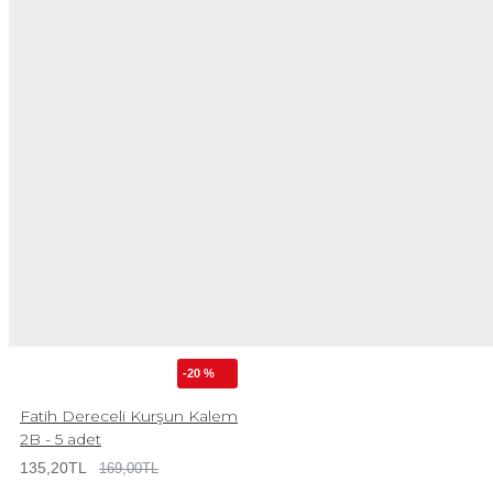
-20 %
Fatih Dereceli Kurşun Kalem
2B - 5 adet
135,20TL
169,00TL