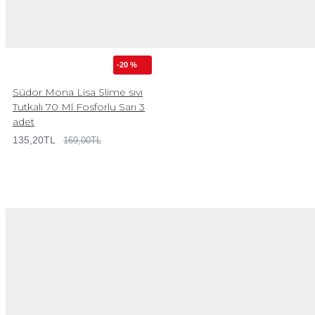
-20 %
Südor Mona Lisa Slime sıvı
Tutkalı 70 Ml Fosforlu Sarı 3
adet
135,20TL
169,00TL