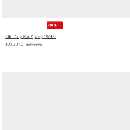
-20 %
Kika Joy Kar Spreyi 150Ml
103,20TL
129,00TL