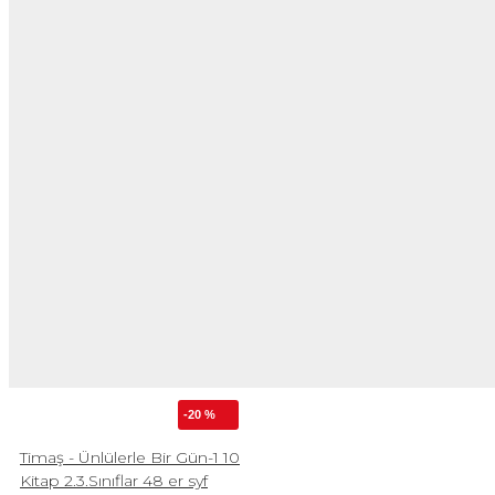
-20 %
Timaş - Ünlülerle Bir Gün-1 10
Kitap 2.3.Sınıflar 48 er syf