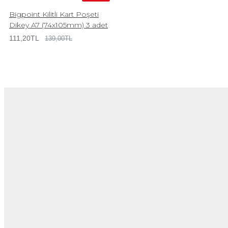
Bigpoint Kilitli Kart Poşeti
Dikey A7 (74x105mm) 3 adet
111,20TL
139,00TL