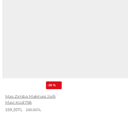
-20 %
Mas Zımba Makinası 24/6
Mavi Kod:758
159,20TL
199,00TL