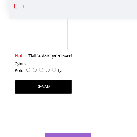
Yorumunuz
Not:
HTML'e dönüştürülmez!
Oylama
Kötü
İyi
DEVAM