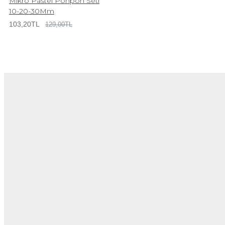
Mikro Pastel Ponpon Seti
10-20-30Mm
103,20TL
129,00TL