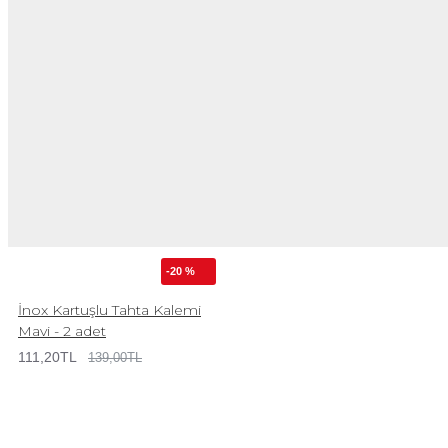
-20 %
İnox Kartuşlu Tahta Kalemi
Mavi - 2 adet
111,20TL
139,00TL