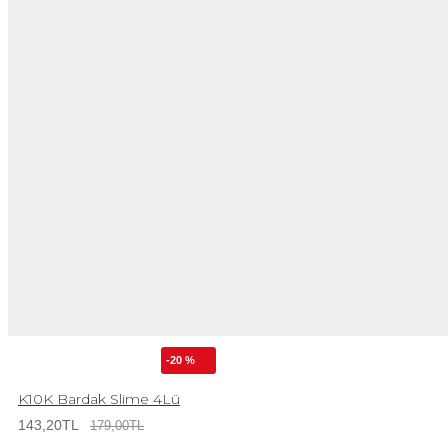
-20 %
K10K Bardak Slime 4Lü
143,20TL
179,00TL