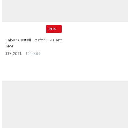
-20 %
Faber Castell Fosforlu Kalem
Mor
119,20TL
149,00TL