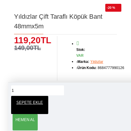
-20 %
Yıldızlar Çift Taraflı Köpük Bant
48mmx5m
119,20TL
149,00TL
Stok:
VAR
Marka:
Yıldızlar
Ürün Kodu:
8684777990126
ÜRÜN YORUMLARI
SEPETE EKLE
YORUM YAP
HEMEN AL
Adınız