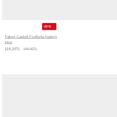
-20 %
Faber Castell Fosforlu Kalem
Mor
119,20TL
149,00TL