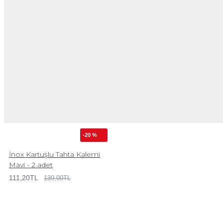
-20 %
İnox Kartuşlu Tahta Kalemi
Mavi - 2 adet
111,20TL
139,00TL