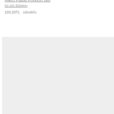
Mikro Pastel Ponpon Seti
10-20-30Mm
103,20TL
129,00TL