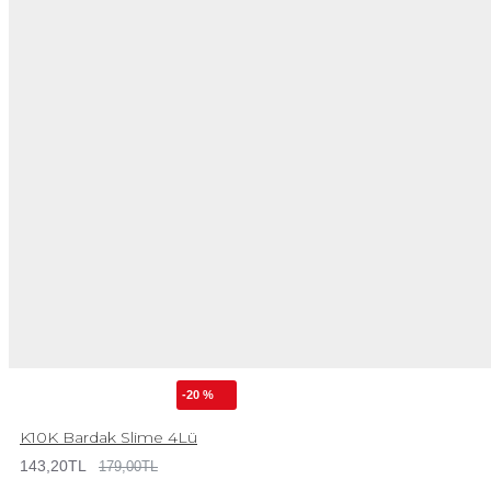
-20 %
K10K Bardak Slime 4Lü
143,20TL
179,00TL