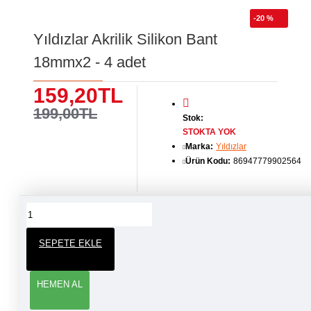
-20 %
Yıldızlar Akrilik Silikon Bant
18mmx2 - 4 adet
159,20TL
199,00TL
Stok:
STOKTA YOK
Marka:
Yıldızlar
Ürün Kodu:
86947779902564
ÜRÜN YORUMLARI
SEPETE EKLE
YORUM YAP
HEMEN AL
Adınız