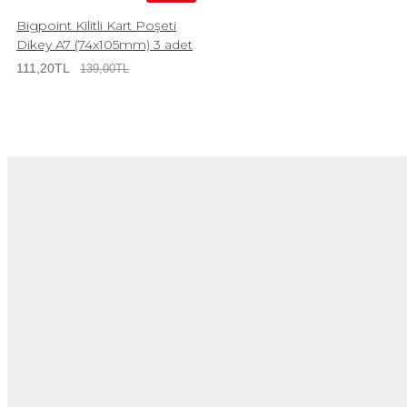
Bigpoint Kilitli Kart Poşeti
Dikey A7 (74x105mm) 3 adet
111,20TL
139,00TL