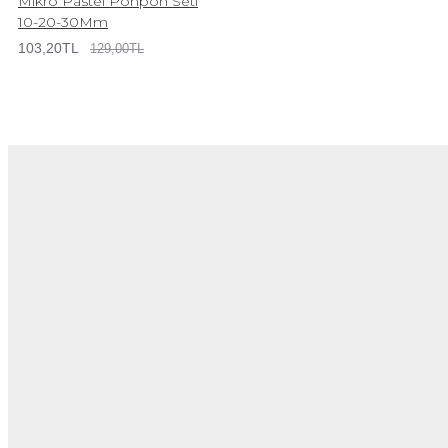
Mikro Pastel Ponpon Seti
10-20-30Mm
103,20TL
129,00TL