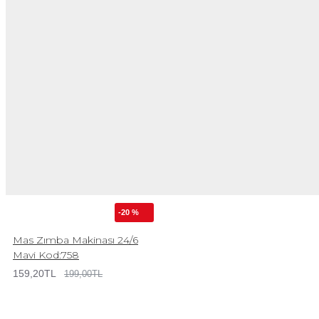
-20 %
Mas Zımba Makinası 24/6
Mavi Kod:758
159,20TL
199,00TL