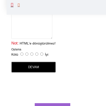
Yorumunuz
Not:
HTML'e dönüştürülmez!
Oylama
Kötü
İyi
DEVAM