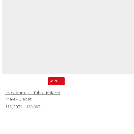
-20 %
İnox Kartuşlu Tahta Kalemi
Mavi - 2 adet
111,20TL
139,00TL