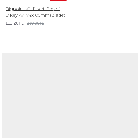
Bigpoint Kilitli Kart Poşeti
Dikey A7 (74x105mm) 3 adet
111,20TL
139,00TL