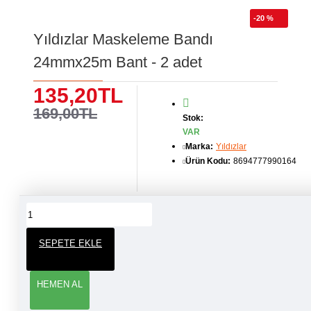
-20 %
Yıldızlar Maskeleme Bandı
24mmx25m Bant - 2 adet
135,20TL
169,00TL
Stok:
VAR
Marka:
Yıldızlar
Ürün Kodu:
8694777990164
ÜRÜN YORUMLARI
SEPETE EKLE
YORUM YAP
HEMEN AL
Adınız