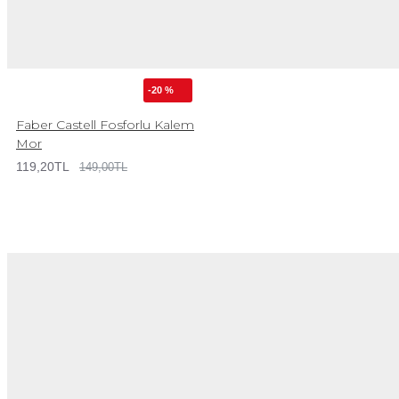
-20 %
Faber Castell Fosforlu Kalem
Mor
119,20TL
149,00TL