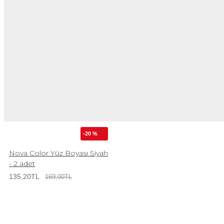
-20 %
Nova Color Yüz Boyası Siyah
- 2 adet
135,20TL
169,00TL