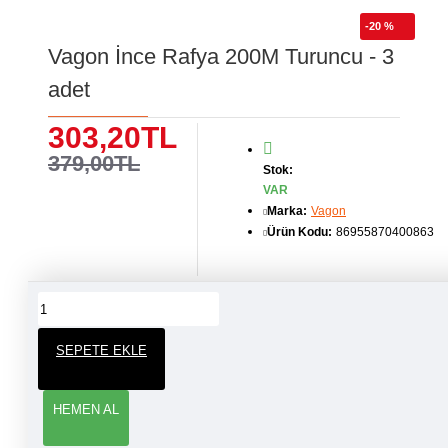
-20 %
Vagon İnce Rafya 200M Turuncu - 3
adet
303,20TL
379,00TL
Stok:
VAR
Marka:
Vagon
Ürün Kodu:
86955870400863
ÜRÜN YORUMLARI
SEPETE EKLE
YORUM YAP
HEMEN AL
Adınız