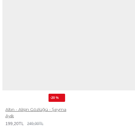
-20 %
Altın - Alişin Gözlüğü - Şeyma
Ayık
199,20TL
249,00TL