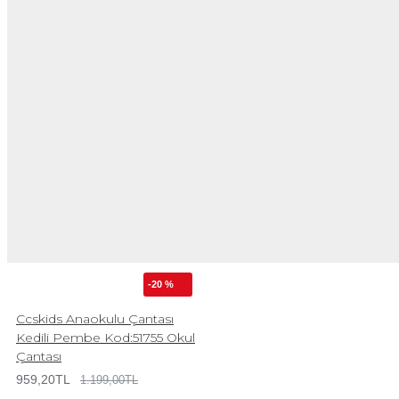
-20 %
Ccskids Anaokulu Çantası
Kedili Pembe Kod:51755 Okul
Çantası
959,20TL
1.199,00TL