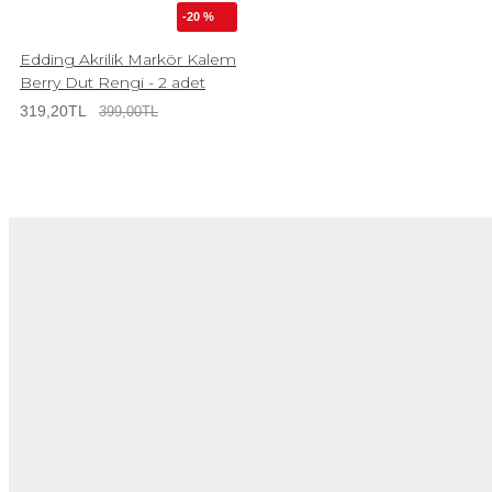
-20 %
Edding Akrilik Markör Kalem
Berry Dut Rengi - 2 adet
319,20TL
399,00TL