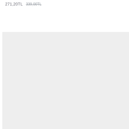
271,20TL
339,00TL