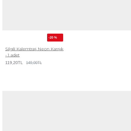
-20 %
Silgili Kalemtraş Neon Karışık
- 1 adet
119,20TL
149,00TL