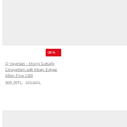
-20 %
Q Yayınları - Morg Sokağı
Cinayetleri adlı Kitap Edgar
Allan Poe Ciltli
303,20TL
379,00TL