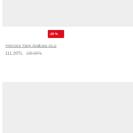
-20 %
Heroes Yarış Arabası 4Lü
111,20TL
139,00TL