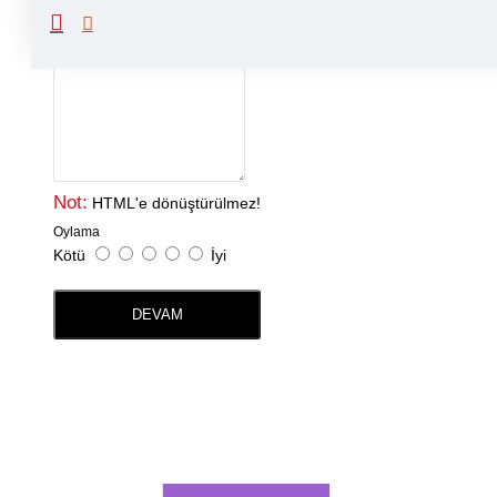
Yorumunuz
Not:
HTML'e dönüştürülmez!
Oylama
Kötü
İyi
DEVAM