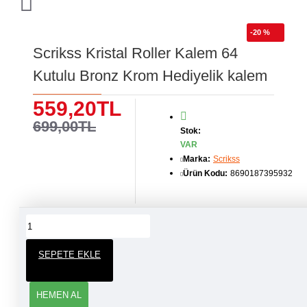
-20 %
Scrikss Kristal Roller Kalem 64
Kutulu Bronz Krom Hediyelik kalem
559,20TL
699,00TL
Stok:
VAR
Marka:
Scrikss
Ürün Kodu:
8690187395932
ÜRÜN YORUMLARI
SEPETE EKLE
YORUM YAP
HEMEN AL