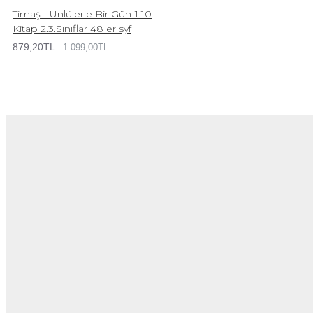
Timaş - Ünlülerle Bir Gün-1 10
Kitap 2.3.Sınıflar 48 er syf
879,20TL
1.099,00TL