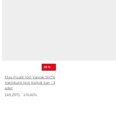
-20 %
Mas Postit 100 Yaprak 51X76
Yapışkanlı Not Kağıdı Sarı - 3
adet
143,20TL
179,00TL