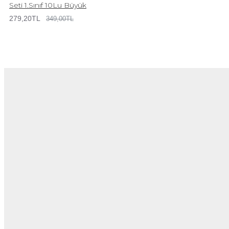
Seti 1.Sınıf 10Lu Büyük
279,20TL
349,00TL