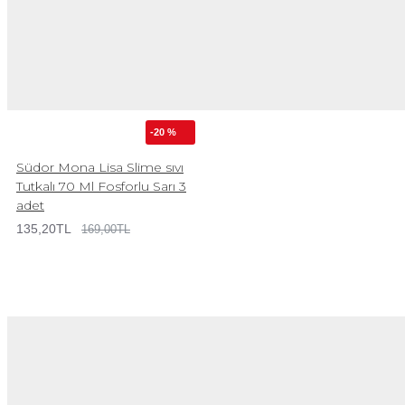
-20 %
Südor Mona Lisa Slime sıvı
Tutkalı 70 Ml Fosforlu Sarı 3
adet
135,20TL
169,00TL