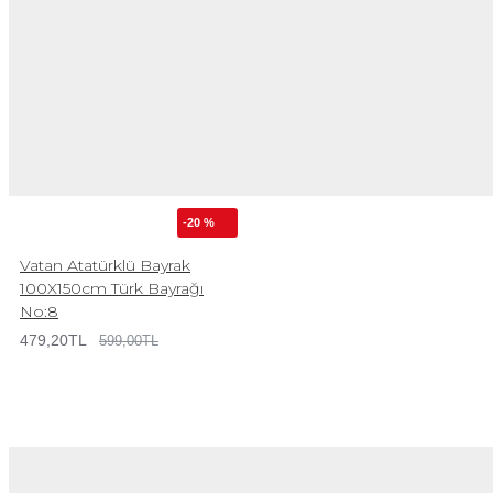
-20 %
Vatan Atatürklü Bayrak
100X150cm Türk Bayrağı
No:8
479,20TL
599,00TL