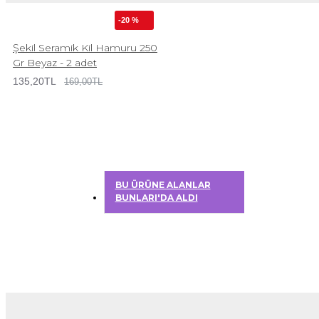
-20 %
Şekil Seramik Kil Hamuru 250
Gr Beyaz - 2 adet
135,20TL
169,00TL
BU ÜRÜNE ALANLAR
BUNLARI'DA ALDI