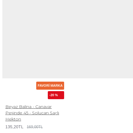
FAVORI MARKA
-20 %
Beyaz Balina - Canavar
Peşinde 45 - Solucan Saçlı
Hekton
135,20TL
169,00TL