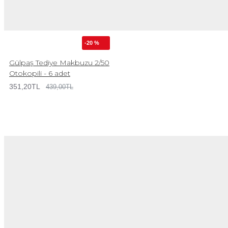
-20 %
Gülpaş Tediye Makbuzu 2/50
Otokopili - 6 adet
351,20TL
439,00TL