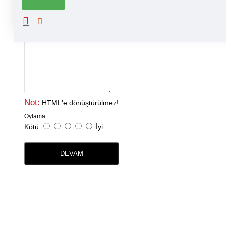
Adınız
Yorumunuz
Not:
HTML'e dönüştürülmez!
Oylama
Kötü
İyi
DEVAM