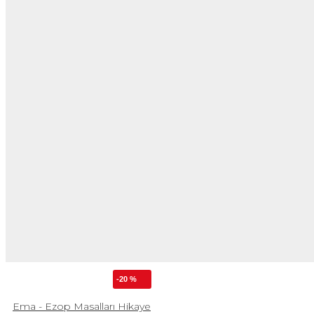
-20 %
Ema - Ezop Masalları Hikaye