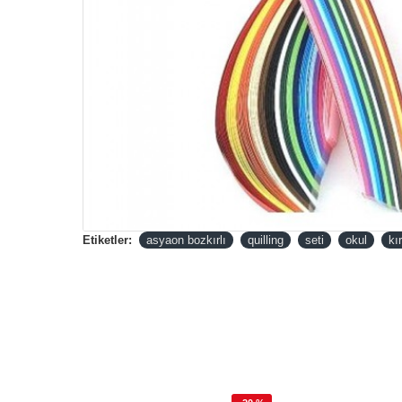
Etiketler:
asyaon bozkırlı
quilling
seti
okul
kı