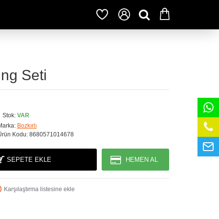
ing Seti
Stok:
VAR
Marka:
Bozkırlı
Ürün Kodu:
8680571014678
SEPETE EKLE
HEMEN AL
Karşılaştırma listesine ekle