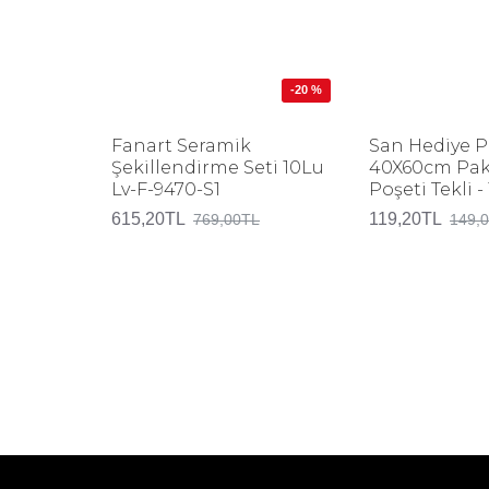
-20 %
Fanart Seramik
San Hediye P
Şekillendirme Seti 10Lu
40X60cm Pa
Lv-F-9470-S1
Poşeti Tekli -
615,20TL
119,20TL
769,00TL
149,