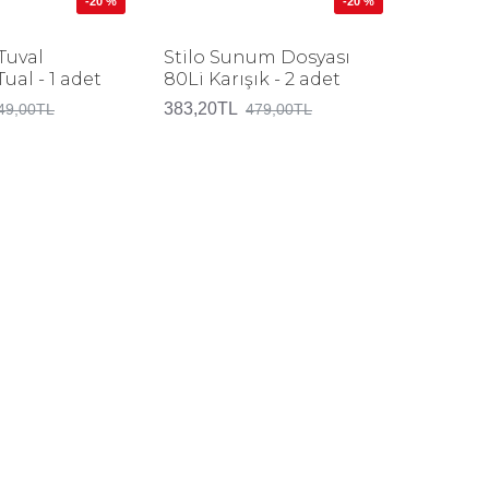
-20 %
-20 %
Hediye 
30 adet
Tuval
Stilo Sunum Dosyası
al - 1 adet
80Li Karışık - 2 adet
103,20T
383,20TL
49,00TL
479,00TL