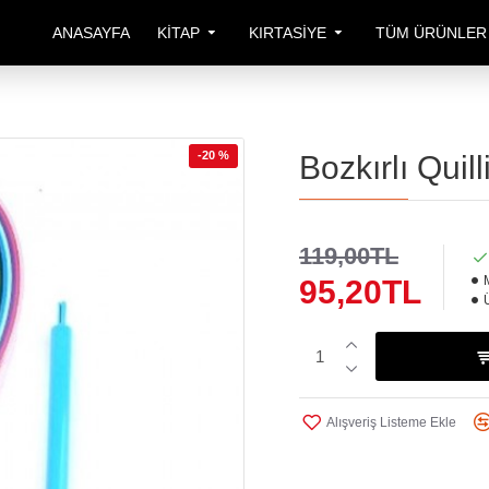
ANASAYFA
KITAP
KIRTASIYE
TÜM ÜRÜNLER
-20 %
Bozkırlı Quill
119,00TL
95,20TL
Alışveriş Listeme Ekle