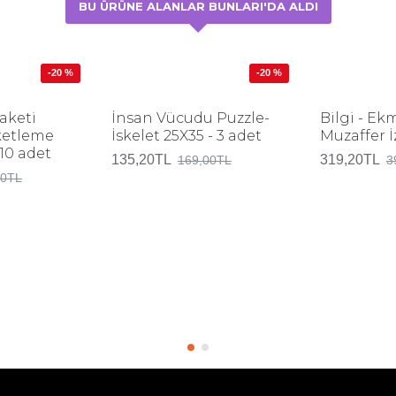
BU ÜRÜNE ALANLAR BUNLARI'DA ALDI
-20 %
-20 %
aketi
İnsan Vücudu Puzzle-
Bilgi - Ek
ketleme
İskelet 25X35 - 3 adet
Muzaffer 
 10 adet
135,20TL
319,20TL
169,00TL
3
00TL