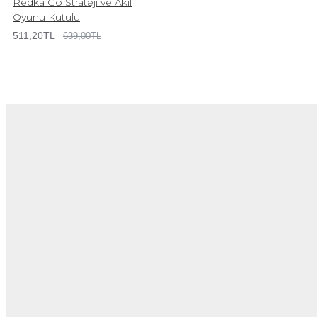
Redka Go Strateji ve Akıl
Oyunu Kutulu
511,20TL
639,00TL