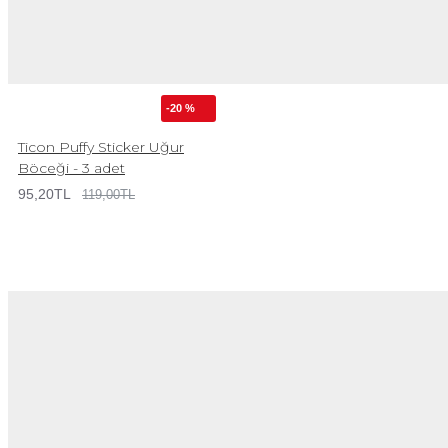
-20 %
Ticon Puffy Sticker Uğur
Böceği - 3 adet
95,20TL
119,00TL