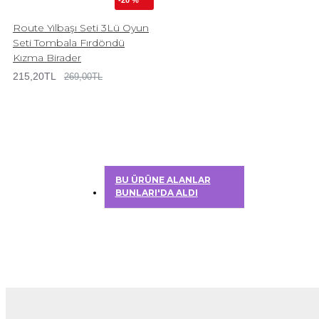
-20 %
Route Yılbaşı Seti 3Lü Oyun
Seti Tombala Fırdöndü
Kızma Birader
215,20TL
269,00TL
BU ÜRÜNE ALANLAR
BUNLARI'DA ALDI