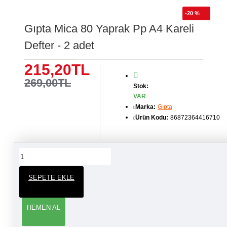
-20 %
Gıpta Mica 80 Yaprak Pp A4 Kareli
Defter - 2 adet
215,20TL
269,00TL
Stok:
VAR
Marka:
Gıpta
Ürün Kodu:
86872364416710
ÜRÜN YORUMLARI
SEPETE EKLE
YORUM YAP
HEMEN AL
Adınız