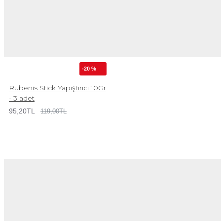
-20 %
Rubenis Stick Yapıştırıcı 10Gr
- 3 adet
95,20TL
119,00TL