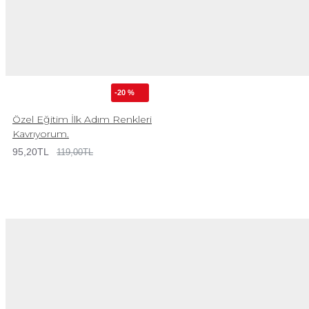
-20 %
Özel Eğitim İlk Adım Renkleri
Kavrıyorum.
95,20TL
119,00TL