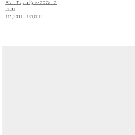
Bion Toplu İğne 20Gr - 3
kutu
111,20TL
139,00TL