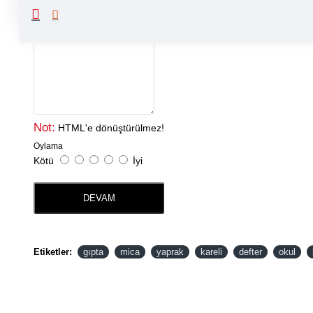
Yorumunuz
Not:
HTML'e dönüştürülmez!
Oylama
Kötü
İyi
DEVAM
Etiketler:
gıpta
mica
yaprak
kareli
defter
okul