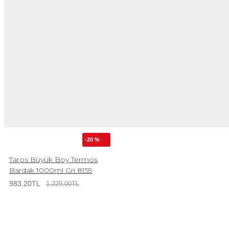
-20 %
Taros Büyük Boy Termos
Bardak 1000ml Gri 8159
983,20TL
1.229,00TL