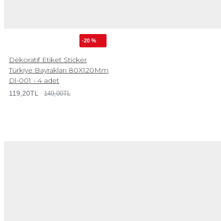
-20 %
Dekoratif Etiket Sticker
Türkiye Bayrakları 80X120Mm
Dl-001 - 4 adet
119,20TL
149,00TL