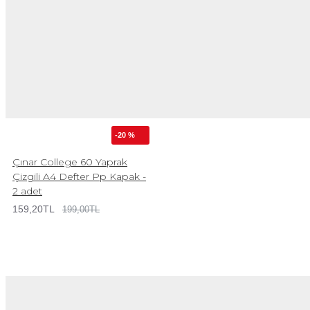
-20 %
Çınar College 60 Yaprak
Çizgili A4 Defter Pp Kapak -
2 adet
159,20TL
199,00TL