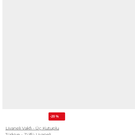
-20 %
Livaneli Vakfı - Üç Kutuplu
Türkiye - Zülfü Livaneli