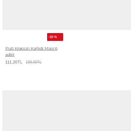
-20 %
Puti Krapon Kağıdı Mavi 6
adet
111,20TL
139,00TL