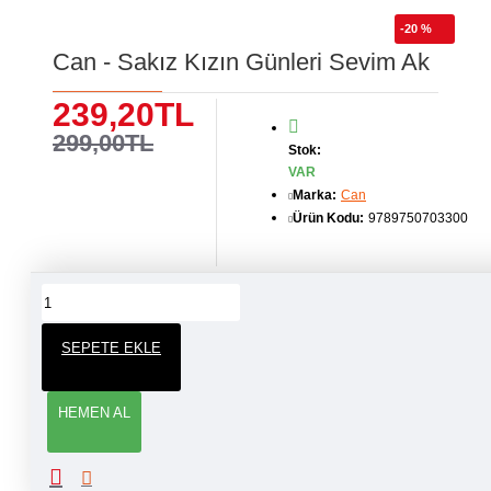
-20 %
Can - Sakız Kızın Günleri Sevim Ak
239,20TL
299,00TL
Stok:
VAR
Marka:
Can
Ürün Kodu:
9789750703300
ÜRÜN YORUMLARI
SEPETE EKLE
YORUM YAP
HEMEN AL
Adınız