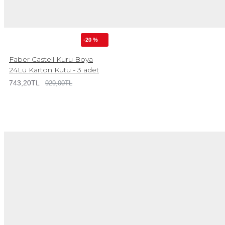
-20 %
Faber Castell Kuru Boya
24Lü Karton Kutu - 3 adet
743,20TL
929,00TL