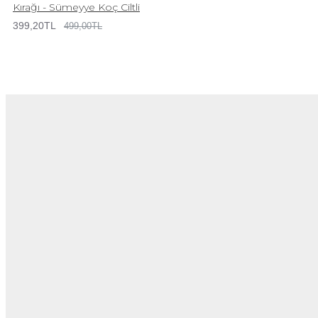
Kırağı - Sümeyye Koç Ciltli
399,20TL
499,00TL