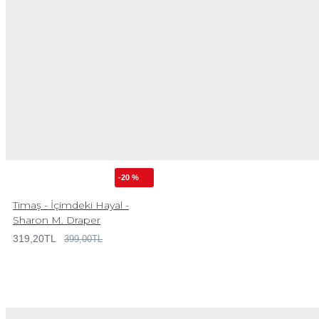
-20 %
Timaş - İçimdeki Hayal -
Sharon M. Draper
319,20TL
399,00TL