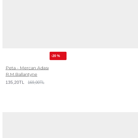
-20 %
Peta - Mercan Adası
R.M.Ballantyne
135,20TL
169,00TL