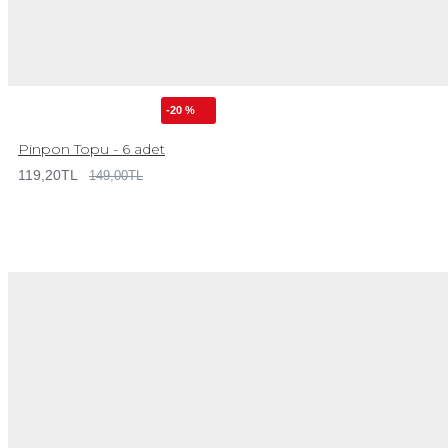
-20 %
Pinpon Topu - 6 adet
119,20TL
149,00TL