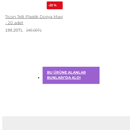
-20 %
Ticon Telli Plastik Dosya Mavi
- 20 adet
199,20TL
249,00TL
BU ÜRÜNE ALANLAR
BUNLARI'DA ALDI