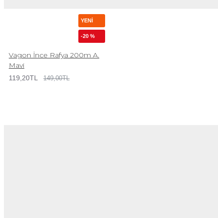
YENI
-20 %
Vagon İnce Rafya 200m A.
Mavi
119,20TL
149,00TL