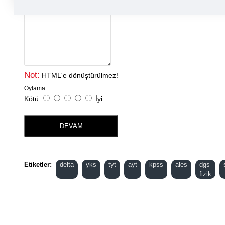
Yorumunuz
Not:
HTML'e dönüştürülmez!
Oylama
Kötü
İyi
DEVAM
Etiketler:
delta
yks
tyt
ayt
kpss
ales
dgs
fizik