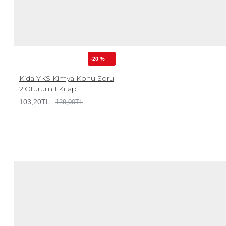
-20 %
Kida YKS Kimya Konu Soru
2.Oturum 1.Kitap
103,20TL
129,00TL