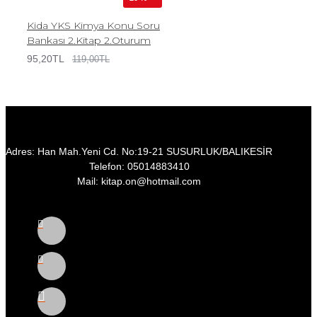
Kida YKS Kimya Konu Soru
Bankası 2.Kitap 2.Oturum
95,20TL
119,00TL
Adres: Han Mah.Yeni Cd. No:19-21 SUSURLUK/BALIKESİR
Telefon: 05014883410
Mail: kitap.on@hotmail.com