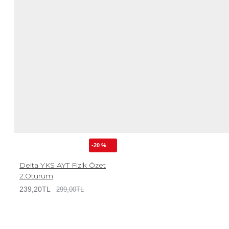
-20 %
Delta YKS AYT Fizik Özet
2.Oturum
239,20TL
299,00TL