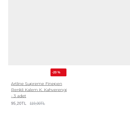
-20 %
Artline Supreme Finepen
Renkli Kalem K. Kahverengi
- 3 adet
95,20TL
119,00TL