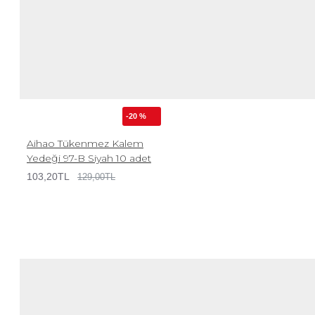
-20 %
Aihao Tükenmez Kalem
Yedeği 97-B Siyah 10 adet
103,20TL
129,00TL