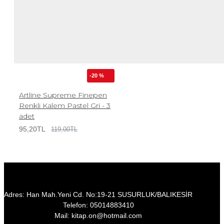
-20 %
Artline Supreme Finepen
Renkli Kalem Pastel Gri - 3
adet
95,20TL
119,00TL
Adres: Han Mah.Yeni Cd. No:19-21 SUSURLUK/BALIKESİR
Telefon: 05014883410
Mail: kitap.on@hotmail.com