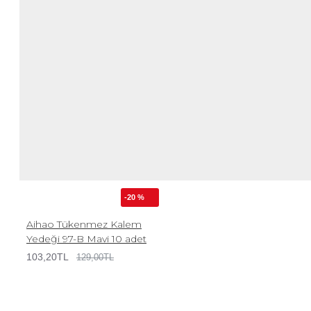
-20 %
Aihao Tükenmez Kalem
Yedeği 97-B Mavi 10 adet
103,20TL
129,00TL