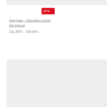
-20 %
Alemdar - Büroklas Geniş
İpli Klasör
111,20TL
139,00TL