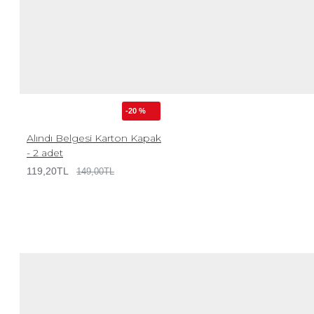
-20 %
Alındı Belgesi Karton Kapak
- 2 adet
119,20TL
149,00TL