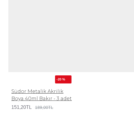
-20 %
Südor Metalik Akrilik
Boya 40ml Bakır - 3 adet
151,20TL
189,00TL