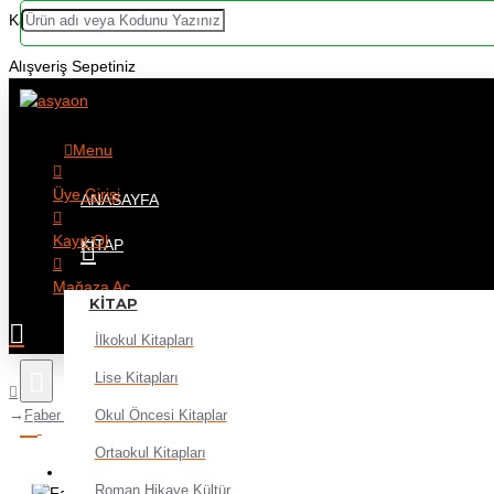
Kategoriler
Alışveriş Sepetiniz
Menu
Üye Girişi
ANASAYFA
Kayıt Ol
KITAP
Mağaza Aç
KITAP
İlkokul Kitapları
Lise Kitapları
Okul Öncesi Kitaplar
Faber Castell Tri Click versatil 0,7 Uçlu Kalem 1 adet
Ortaokul Kitapları
Alışveriş sepetiniz boş!
Roman Hikaye Kültür