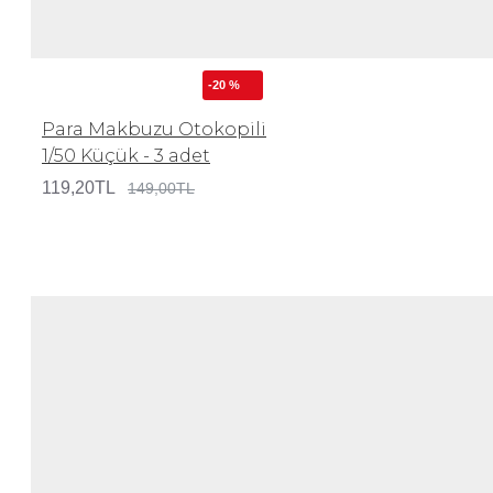
-20 %
Para Makbuzu Otokopili
1/50 Küçük - 3 adet
119,20TL
149,00TL