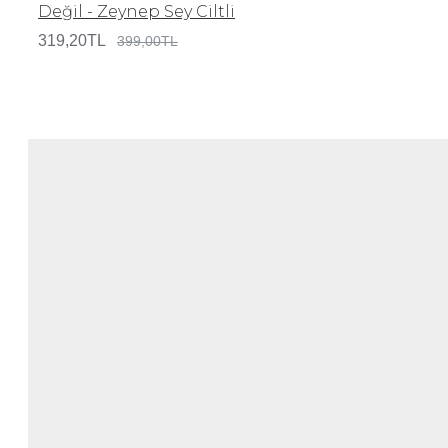
Değil - Zeynep Sey Ciltli
319,20TL
399,00TL