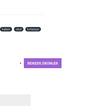
kalem
okul
kırtasiye
BENZER ÜRÜNLER