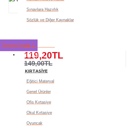
Sınavlara Hazırlık
Sözlük ve Diğer Kaynaklar
Faber Castell Tri Click versa
Kalem 1 adet
Tümünü İncele
119,20TL
KIRTASIYE
149,00TL
KIRTASIYE
Eğitici Materyal
Genel Ürünler
Ofis Kırtasiye
Okul Kırtasiye
SEPETE EKLE
Oyuncak