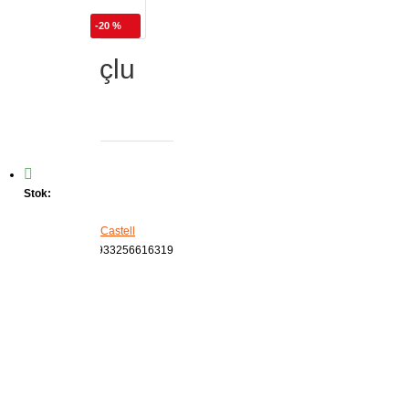
-20 %
til 0,7 Uçlu
Stok:
VAR
Marka:
Faber-Castell
Ürün Kodu:
6933256616319