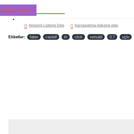
HEMEN AL
Tümünü İncele
TÜM ÜRÜNLER
Alışveriş Listeme Ekle
Karşılaştırma listesine ekle
Etiketler:
faber
castell
tri
click
versatil
0.7
uçlu