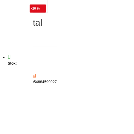
-20 %
 Seti Metal
Stok:
VAR
Marka:
Keyroad
Ürün Kodu:
6954884599027