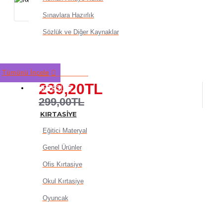
Sınavlara Hazırlık
Sözlük ve Diğer Kaynaklar
Keyroad Pergelli Matematik
Kutu
Tümünü İncele
239,20TL
KIRTASIYE
299,00TL
KIRTASIYE
Eğitici Materyal
Genel Ürünler
Ofis Kırtasiye
Okul Kırtasiye
SEPETE EKLE
Oyuncak