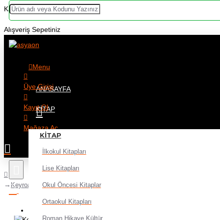
Kategoriler
Alışveriş Sepetiniz
Menu
Üye Girişi
ANASAYFA
Kayıt Ol
KITAP
Mağaza Aç
KITAP
İlkokul Kitapları
Lise Kitapları
Okul Öncesi Kitaplar
Keyroad Pergelli Matematik Seti Metal Kutu
Ortaokul Kitapları
Alışveriş sepetiniz boş!
Roman Hikaye Kültür