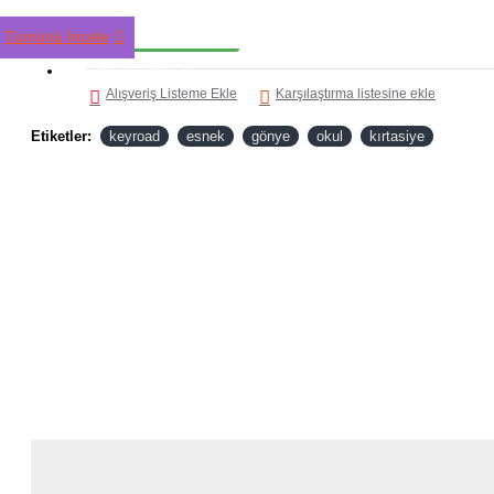
HEMEN AL
Tümünü İncele
TÜM ÜRÜNLER
Alışveriş Listeme Ekle
Karşılaştırma listesine ekle
Etiketler:
keyroad
esnek
gönye
okul
kırtasiye