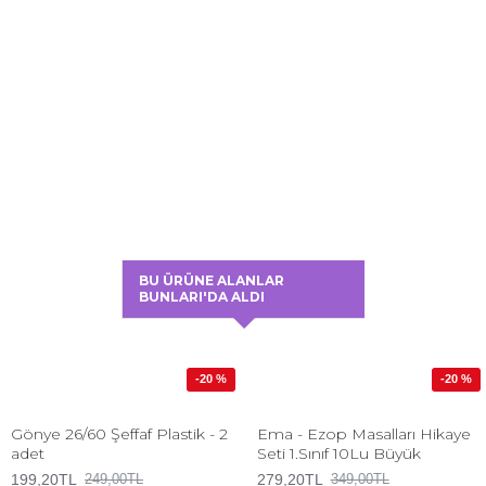
BU ÜRÜNE ALANLAR
BUNLARI'DA ALDI
-20 %
-20 %
Gönye 26/60 Şeffaf Plastik - 2
Ema - Ezop Masalları Hikaye
adet
Seti 1.Sınıf 10Lu Büyük
199,20TL
279,20TL
249,00TL
349,00TL