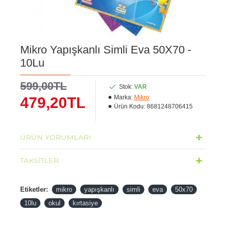
Mikro Yapışkanlı Simli Eva 50X70 -
10Lu
599,00TL
Stok:
VAR
Marka:
Mikro
479,20TL
Ürün Kodu:
8681248706415
ÜRÜN YORUMLARI
TAKSITLER
Etiketler:
mikro
yapışkanlı
simli
eva
50x70
10lu
okul
kırtasiye