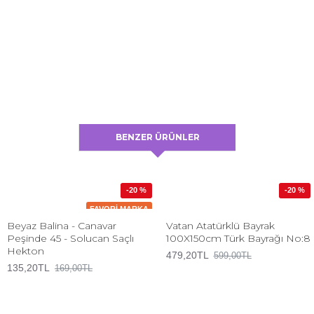
BENZER ÜRÜNLER
-20 %
-20 %
FAVORI MARKA
Beyaz Balina - Canavar
Vatan Atatürklü Bayrak
Peşinde 45 - Solucan Saçlı
100X150cm Türk Bayrağı No:8
Hekton
479,20TL
599,00TL
135,20TL
169,00TL