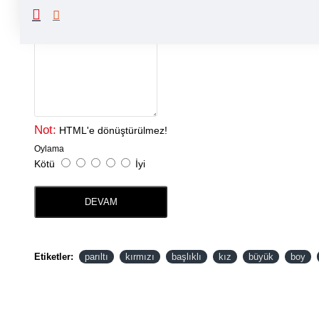
Yorumunuz
Not:
HTML'e dönüştürülmez!
Oylama
Kötü
İyi
DEVAM
Etiketler:
parıltı
kırmızı
başlıklı
kız
büyük
boy