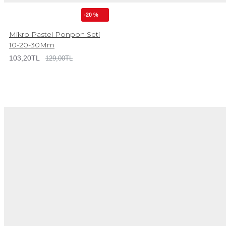
-20 %
Mikro Pastel Ponpon Seti
10-20-30Mm
103,20TL
129,00TL