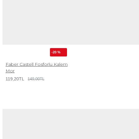
-20 %
Faber Castell Fosforlu Kalem
Mor
119,20TL
149,00TL