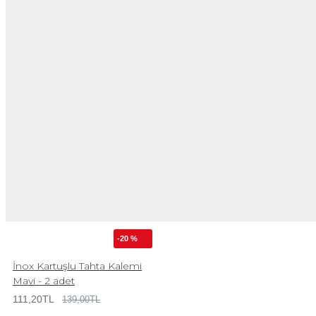
-20 %
İnox Kartuşlu Tahta Kalemi
Mavi - 2 adet
111,20TL
139,00TL