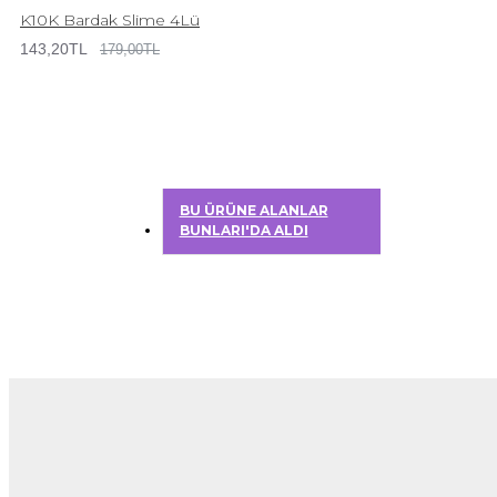
K10K Bardak Slime 4Lü
143,20TL
179,00TL
BU ÜRÜNE ALANLAR
BUNLARI'DA ALDI