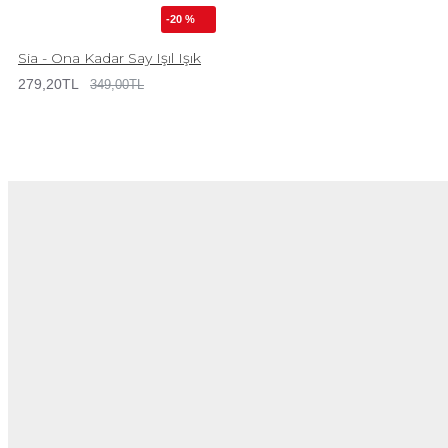
-20 %
Sia - Ona Kadar Say Işıl Işık
279,20TL
349,00TL