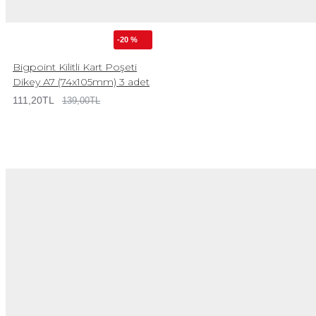
-20 %
Bigpoint Kilitli Kart Poşeti
Dikey A7 (74x105mm) 3 adet
111,20TL
139,00TL