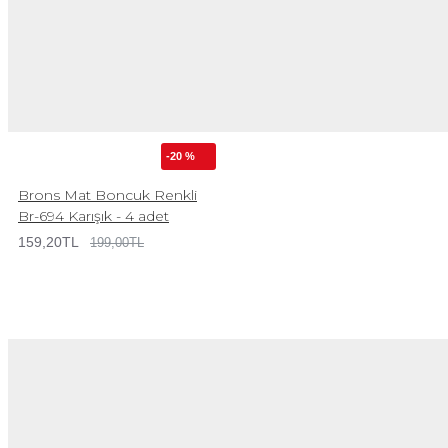
-20 %
Brons Mat Boncuk Renkli
Br-694 Karışık - 4 adet
159,20TL
199,00TL