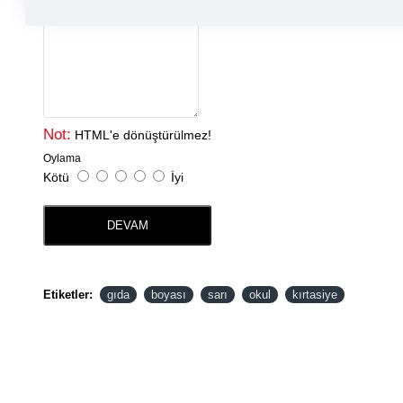
Yorumunuz
Not:
HTML'e dönüştürülmez!
Oylama
Kötü
İyi
DEVAM
Etiketler:
gıda
boyası
sarı
okul
kırtasiye