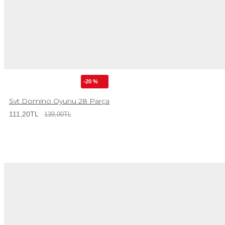
-20 %
Svt Domino Oyunu 28 Parça
111,20TL
139,00TL