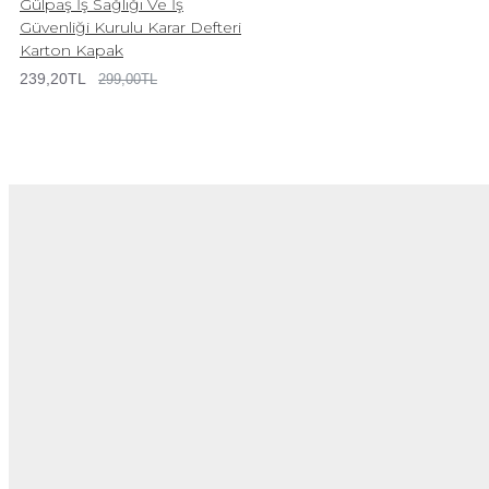
Gülpaş İş Sağlığı Ve İş
Güvenliği Kurulu Karar Defteri
Karton Kapak
239,20TL
299,00TL