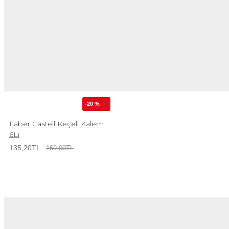
-20 %
Faber Castell Keçeli Kalem
6Lı
135,20TL
169,00TL