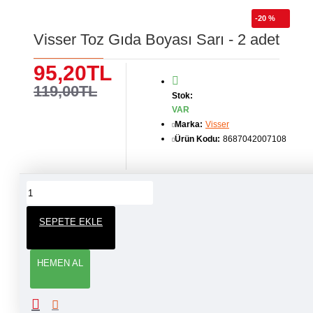
-20 %
Visser Toz Gıda Boyası Sarı - 2 adet
95,20TL
119,00TL
Stok:
VAR
Marka:
Visser
Ürün Kodu:
8687042007108
ÜRÜN YORUMLARI
SEPETE EKLE
YORUM YAP
HEMEN AL
Adınız