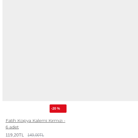
-20 %
Fatih Kopya Kalemi Kırmızı -
6 adet
119,20TL
149,00TL