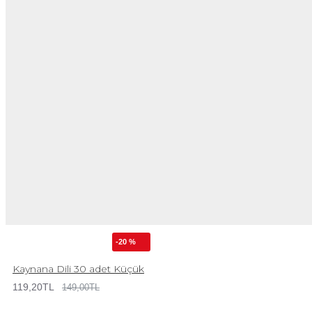
-20 %
Kaynana Dili 30 adet Küçük
119,20TL
149,00TL