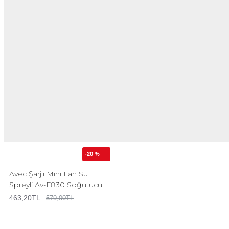
-20 %
Avec Şarjlı Mini Fan Su
Spreyli Av-F830 Soğutucu
463,20TL
579,00TL