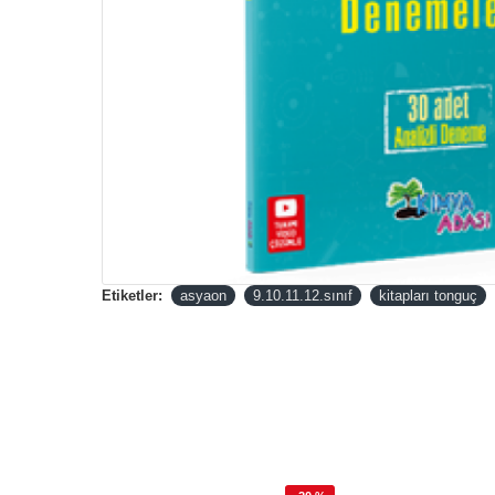
Etiketler:
asyaon
9.10.11.12.sınıf
kitapları tonguç