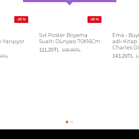
-20 %
-20 %
Svt Poster Boyama
Ema - Büy
 Yarışıyor
Sualtı Dünyası 70X16Cm
adlı Kita
Charles D
111,20TL
139,00TL
143,20TL
00TL
1