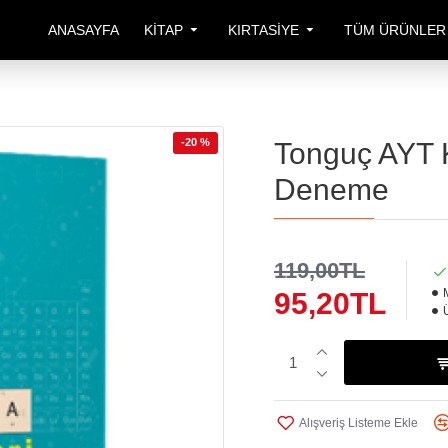
ANASAYFA
KITAP
KIRTASIYE
TÜM ÜRÜNLER
-20 %
Tonguç AYT K
Deneme
119,00TL
95,20TL
Alışveriş Listeme Ekle