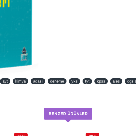
ayt
kimya
adası
deneme
yks
tyt
kpss
ales
dgs 
BENZER ÜRÜNLER