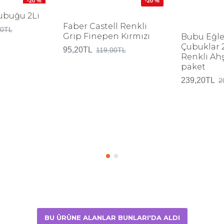
-20 %
-20 %
Çubuğu 2Li
Faber Castell Renkli
00TL
Grip Finepen Kırmızı
Bubu Eğle
Çubuklar 
95,20TL
119,00TL
Renkli Ah
paket
239,20TL
2
BU ÜRÜNE ALANLAR BUNLARI'DA ALDI