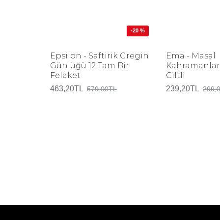
-20 %
Epsilon - Saftirik Gregin
Ema - Masal
Günlüğü 12 Tam Bir
Kahramanları
Felaket
Ciltli
463,20TL
239,20TL
579,00TL
299,