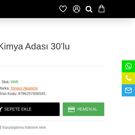
imya Adası 30'lu
Stok:
VAR
Marka:
Tonguç Akademi
Ürün Kodu:
9786257006545
SEPETE EKLE
HEMEN AL
Karşılaştırma listesine ekle