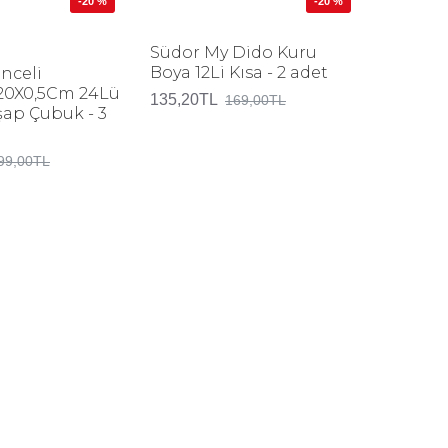
-20 %
-20 %
Südor My Dido Kuru
Artdeco
Boya 12Li Kısa - 2 adet
ml Ten 
nceli
20X0,5Cm 24Lü
135,20TL
375,20T
169,00TL
şap Çubuk - 3
99,00TL