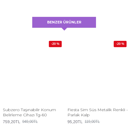
BENZER ÜRÜNLER
-20 %
-20 %
Subzero Taşınabilir Konum
Fiesta Sim Süs Metalik Renkli -
Belirleme Cihazı Tg-60
Parlak Kalp
759,20TL
95,20TL
949,00TL
119,00TL