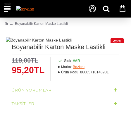
Boyanabilir Karton Maske Lastikli
-20 %
Boyanabilir Karton Maske Lastikli
119,00TL
Stok:
VAR
Marka:
Bozkırlı
95,20TL
Ürün Kodu:
86605710148901
ÜRÜN YORUMLARI
TAKSITLER