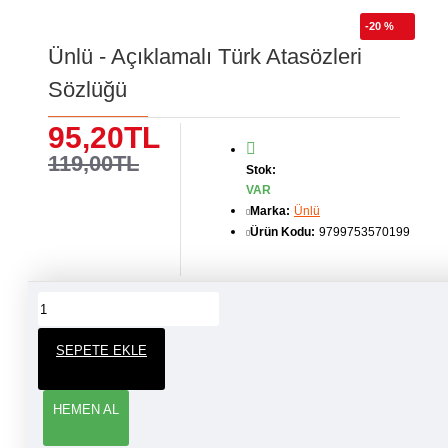
-20 %
Ünlü - Açıklamalı Türk Atasözleri
Sözlüğü
95,20TL
119,00TL
Stok:
VAR
Marka:
Ünlü
Ürün Kodu:
9799753570199
ÜRÜN YORUMLARI
SEPETE EKLE
YORUM YAP
HEMEN AL
Adınız