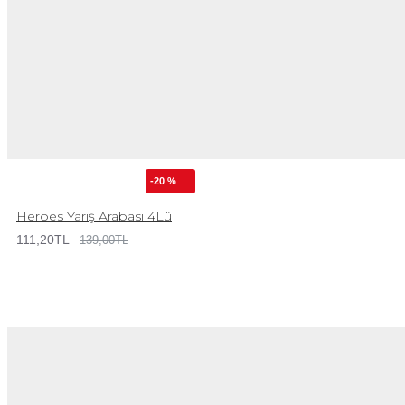
-20 %
Heroes Yarış Arabası 4Lü
111,20TL
139,00TL