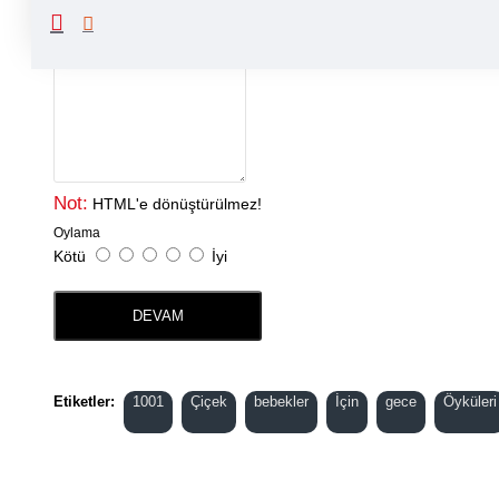
Yorumunuz
Not:
HTML'e dönüştürülmez!
Oylama
Kötü
İyi
DEVAM
Etiketler:
1001
Çiçek
bebekler
İçin
gece
Öyküleri