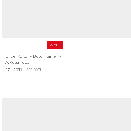
-20 %
Bilge Kültür - Bütün Şiirleri -
A.Kutsi Tecer
271,20TL
339,00TL