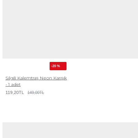
-20 %
Silgili Kalemtraş Neon Karışık
- 1 adet
119,20TL
149,00TL