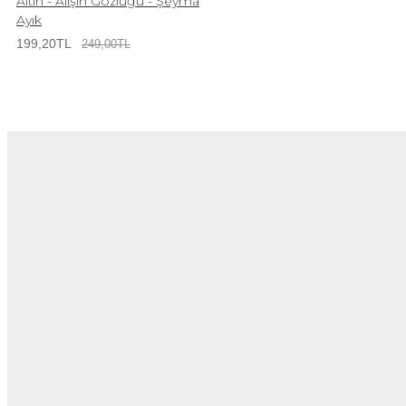
Altın - Alişin Gözlüğü - Şeyma
Ayık
199,20TL
249,00TL