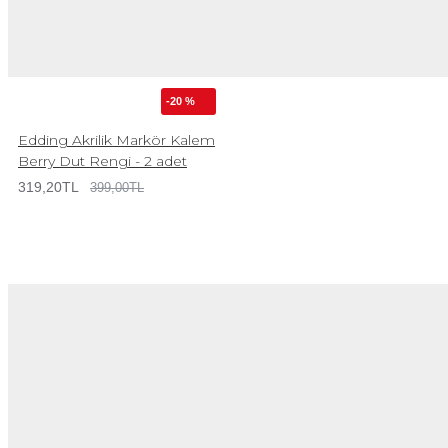
-20 %
Edding Akrilik Markör Kalem
Berry Dut Rengi - 2 adet
319,20TL
399,00TL