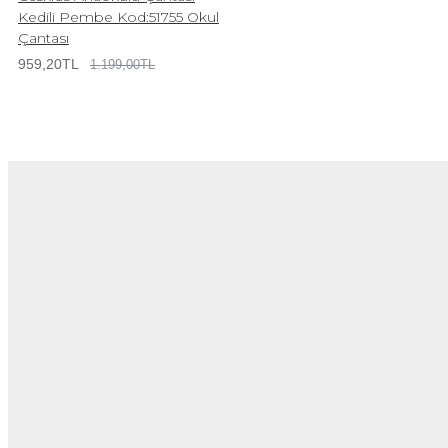
Kedili Pembe Kod:51755 Okul
Çantası
959,20TL
1.199,00TL