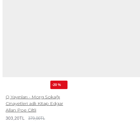
-20 %
Q Yayınları - Morg Sokağı
Cinayetleri adlı Kitap Edgar
Allan Poe Ciltli
303,20TL
379,00TL