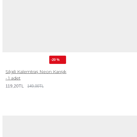
-20 %
Silgili Kalemtraş Neon Karışık
- 1 adet
119,20TL
149,00TL