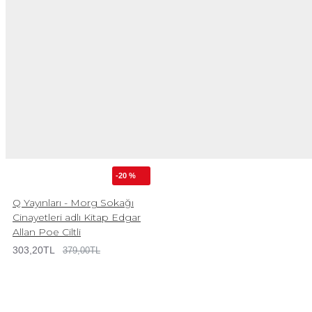
-20 %
Q Yayınları - Morg Sokağı
Cinayetleri adlı Kitap Edgar
Allan Poe Ciltli
303,20TL
379,00TL