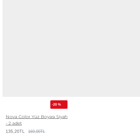
-20 %
Nova Color Yüz Boyası Siyah
- 2 adet
135,20TL
169,00TL