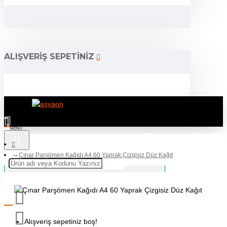
ALIŞVERIŞ SEPETINIZ
Çınar Parşömen Kağıdı A4 60 Yaprak Çizgisiz Düz Kağıt
Alışveriş sepetiniz boş!