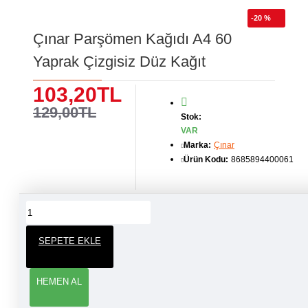
-20 %
Çınar Parşömen Kağıdı A4 60
Yaprak Çizgisiz Düz Kağıt
103,20TL
129,00TL
Stok:
VAR
Marka:
Çınar
Ürün Kodu:
8685894400061
ÜRÜN YORUMLARI
SEPETE EKLE
YORUM YAP
HEMEN AL
Adınız