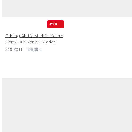
-20 %
Edding Akrilik Markör Kalem
Berry Dut Rengi - 2 adet
319,20TL
399,00TL