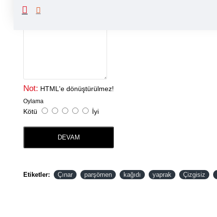
Yorumunuz
Not:
HTML'e dönüştürülmez!
Oylama
Kötü
İyi
DEVAM
Etiketler:
Çınar
parşömen
kağıdı
yaprak
Çizgisiz