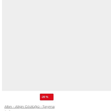
-20 %
Altın - Alişin Gözlüğü - Şeyma