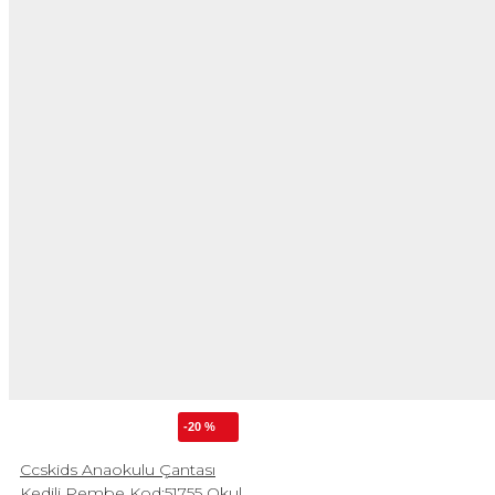
-20 %
Ccskids Anaokulu Çantası
Kedili Pembe Kod:51755 Okul