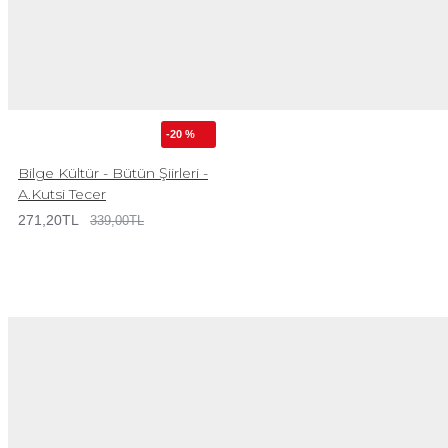
-20 %
Bilge Kültür - Bütün Şiirleri -
A.Kutsi Tecer
271,20TL
339,00TL