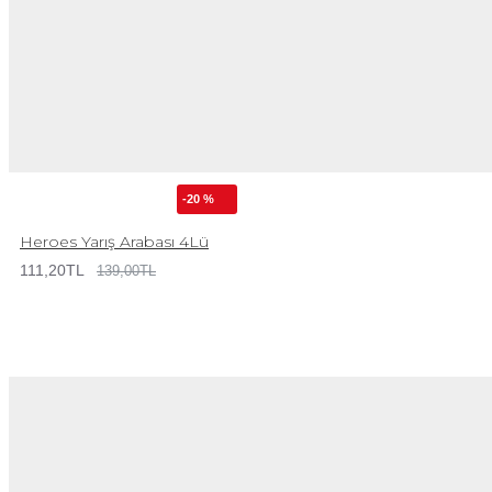
-20 %
Heroes Yarış Arabası 4Lü
111,20TL
139,00TL