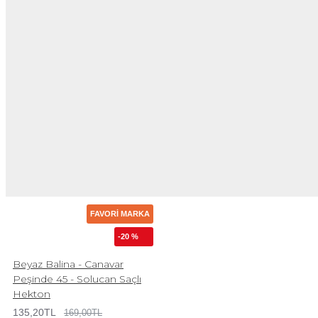
FAVORI MARKA
-20 %
Beyaz Balina - Canavar
Peşinde 45 - Solucan Saçlı
Hekton
135,20TL
169,00TL