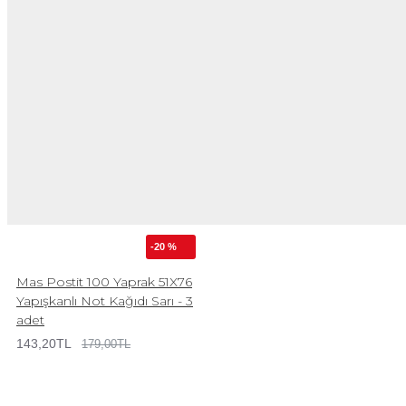
-20 %
Mas Postit 100 Yaprak 51X76
Yapışkanlı Not Kağıdı Sarı - 3
adet
143,20TL
179,00TL