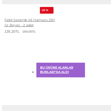
-20 %
Şekil Seramik Kil Hamuru 250
Gr Beyaz - 2 adet
135,20TL
169,00TL
BU ÜRÜNE ALANLAR
BUNLARI'DA ALDI