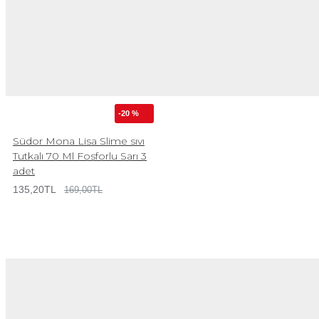
-20 %
Südor Mona Lisa Slime sıvı
Tutkalı 70 Ml Fosforlu Sarı 3
adet
135,20TL
169,00TL