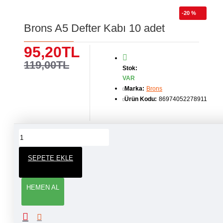
-20 %
Brons A5 Defter Kabı 10 adet
95,20TL
119,00TL
Stok:
VAR
Marka:
Brons
Ürün Kodu:
86974052278911
ÜRÜN YORUMLARI
SEPETE EKLE
YORUM YAP
HEMEN AL
Adınız