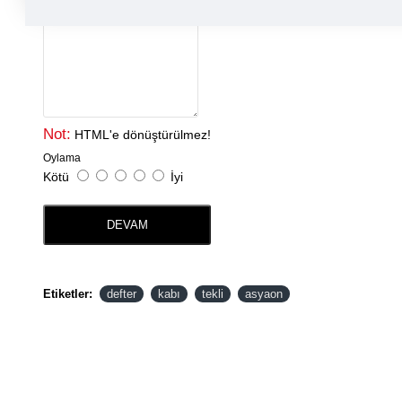
Yorumunuz
Not:
HTML'e dönüştürülmez!
Oylama
Kötü
İyi
DEVAM
Etiketler:
defter
kabı
tekli
asyaon