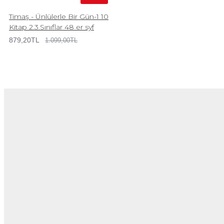
Timaş - Ünlülerle Bir Gün-1 10
Kitap 2.3.Sınıflar 48 er syf
879,20TL
1.099,00TL