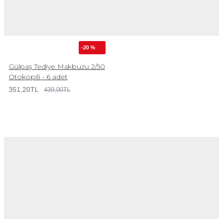
-20 %
Gülpaş Tediye Makbuzu 2/50
Otokopili - 6 adet
351,20TL
439,00TL