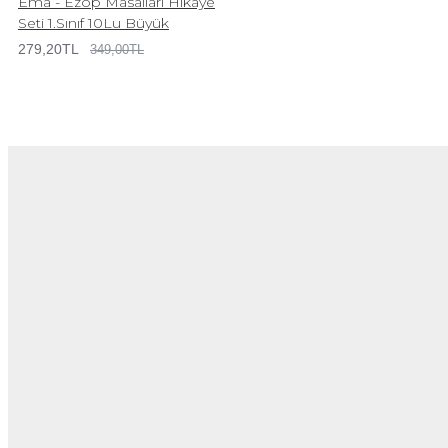
Ema - Ezop Masalları Hikaye
Seti 1.Sınıf 10Lu Büyük
279,20TL
349,00TL