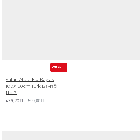
-20 %
Vatan Atatürklü Bayrak
100X150cm Türk Bayrağı
No:8
479,20TL
599,00TL