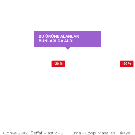
BU ÜRÜNE ALANLAR
BUNLARI'DA ALDI
-20 %
-20 %
Gönye 26/60 Şeffaf Plastik - 2
Ema - Ezop Masalları Hikaye