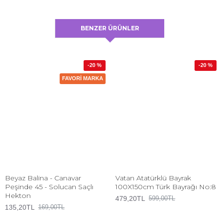
BENZER ÜRÜNLER
-20 %
-20 %
FAVORI MARKA
Beyaz Balina - Canavar
Vatan Atatürklü Bayrak
Peşinde 45 - Solucan Saçlı
100X150cm Türk Bayrağı No:8
Hekton
479,20TL
599,00TL
135,20TL
169,00TL