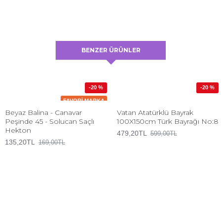
BENZER ÜRÜNLER
-20 %
-20 %
FAVORI MARKA
Beyaz Balina - Canavar
Vatan Atatürklü Bayrak
Peşinde 45 - Solucan Saçlı
100X150cm Türk Bayrağı No:8
Hekton
479,20TL
599,00TL
135,20TL
169,00TL