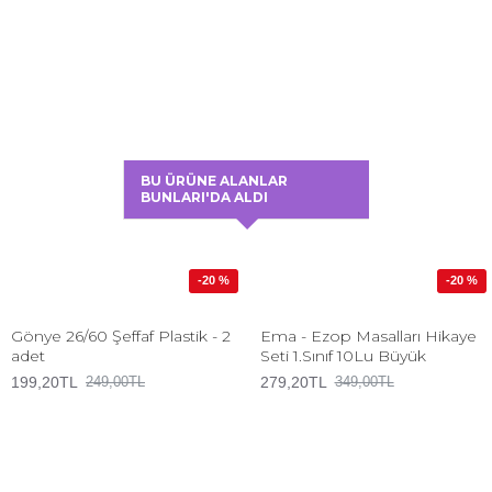
BU ÜRÜNE ALANLAR
BUNLARI'DA ALDI
-20 %
-20 %
Gönye 26/60 Şeffaf Plastik - 2
Ema - Ezop Masalları Hikaye
adet
Seti 1.Sınıf 10Lu Büyük
199,20TL
279,20TL
249,00TL
349,00TL