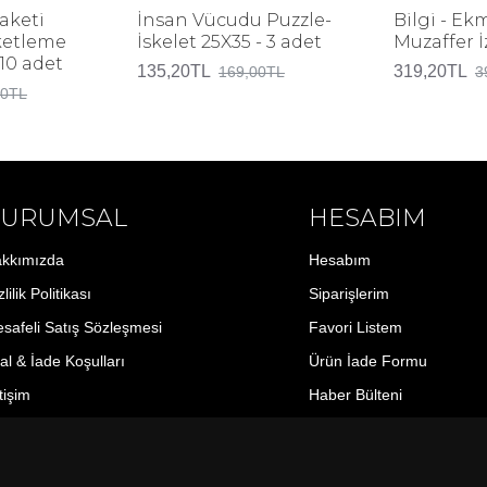
aketi
İnsan Vücudu Puzzle-
Bilgi - Ek
ketleme
İskelet 25X35 - 3 adet
Muzaffer 
 10 adet
135,20TL
319,20TL
169,00TL
3
00TL
KURUMSAL
HESABIM
kkımızda
Hesabım
lilik Politikası
Siparişlerim
safeli Satış Sözleşmesi
Favori Listem
tal & İade Koşulları
Ürün İade Formu
etişim
Haber Bülteni