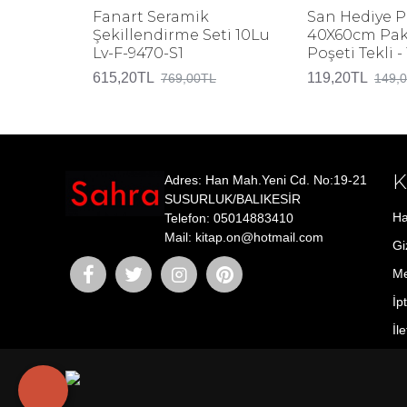
Fanart Seramik
San Hediye P
Şekillendirme Seti 10Lu
40X60cm Pa
Lv-F-9470-S1
Poşeti Tekli -
615,20TL
119,20TL
769,00TL
149,
Adres: Han Mah.Yeni Cd. No:19-21
SUSURLUK/BALIKESİR
Ha
Telefon: 05014883410
Mail: kitap.on@hotmail.com
Giz
Me
İp
İl