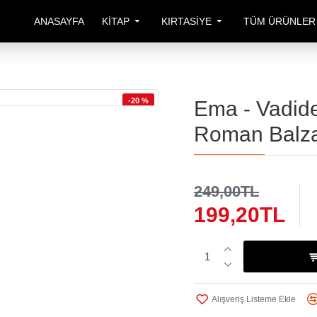
ANASAYFA
KITAP
KIRTASIYE
TÜM ÜRÜNLER
-20 %
Ema - Vadide
Roman Balz
249,00TL
199,20TL
Alışveriş Listeme Ekle