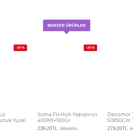
BENZER ÜRÜNLER
-20 %
-20 %
üz
Soma Fix Hızlı Yapıştırıcı
Decomor 
Nutuk Yücel
400Ml+100Gr
50X50Cm Tu
239,20TL
279,20TL
299,00TL
3