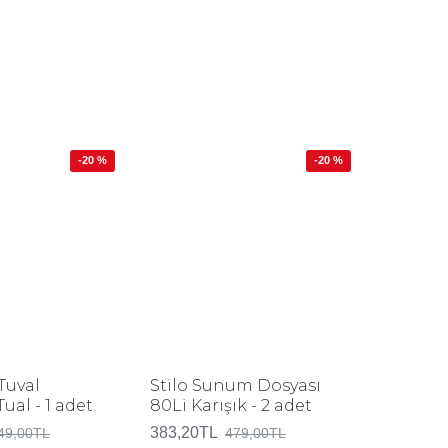
-20 %
-20 %
Tuval
Stilo Sunum Dosyası
Hediye 
al - 1 adet
80Li Karışık - 2 adet
30 adet
383,20TL
103,20T
49,00TL
479,00TL