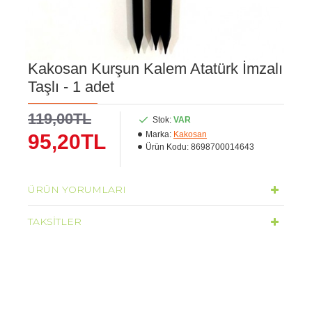
Kakosan Kurşun Kalem Atatürk İmzalı
Taşlı - 1 adet
119,00TL
Stok:
VAR
Marka:
Kakosan
95,20TL
Ürün Kodu:
8698700014643
ÜRÜN YORUMLARI
TAKSITLER