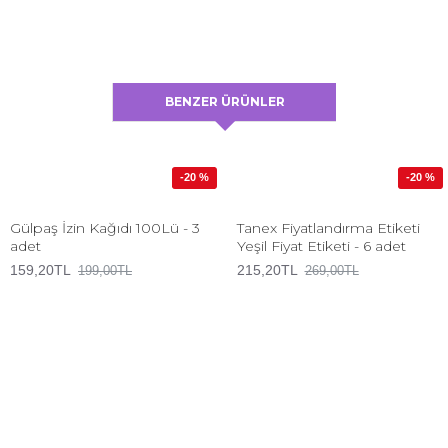
BENZER ÜRÜNLER
-20 %
-20 %
Gülpaş İzin Kağıdı 100Lü - 3
Tanex Fiyatlandırma Etiketi
adet
Yeşil Fiyat Etiketi - 6 adet
159,20TL
215,20TL
199,00TL
269,00TL