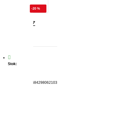
-20 %
rçası Düz
 adet
Stok:
VAR
Marka:
Samur
Ürün Kodu:
8684298062103