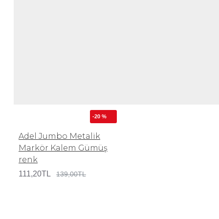
-20 %
Adel Jumbo Metalik
Markör Kalem Gümüş
renk
111,20TL
139,00TL