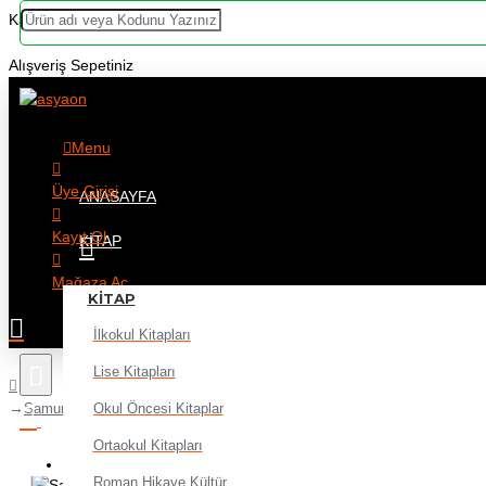
Kategoriler
Alışveriş Sepetiniz
Menu
Üye Girişi
ANASAYFA
Kayıt Ol
KITAP
Mağaza Aç
KITAP
İlkokul Kitapları
Lise Kitapları
Okul Öncesi Kitaplar
Samur Yağlı Akrilik Boya Fırçası Düz Kesik Fırça Art 210 No:6 - 2 adet
Ortaokul Kitapları
Alışveriş sepetiniz boş!
Roman Hikaye Kültür