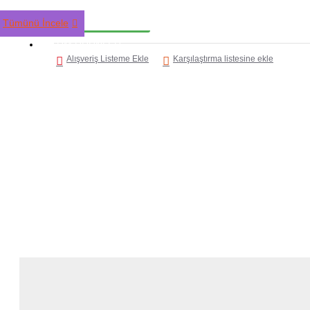
HEMEN AL
Tümünü İncele
TÜM ÜRÜNLER
Alışveriş Listeme Ekle
Karşılaştırma listesine ekle