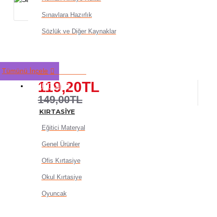
Sınavlara Hazırlık
Sözlük ve Diğer Kaynaklar
Samur Yağlı Akrilik Boya Fı
Kesik Fırça Art 210 No:6 - 2
Tümünü İncele
119,20TL
KIRTASIYE
149,00TL
KIRTASIYE
Eğitici Materyal
Genel Ürünler
Ofis Kırtasiye
Okul Kırtasiye
SEPETE EKLE
Oyuncak