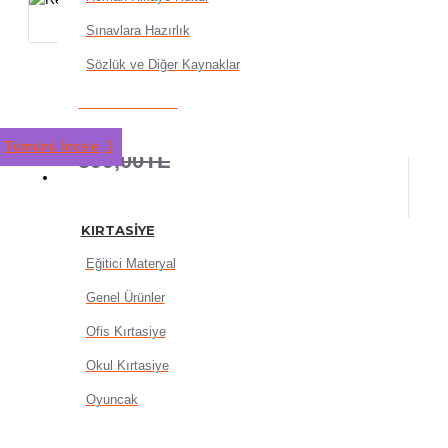
Sınavlara Hazırlık
Sözlük ve Diğer Kaynaklar
Ren - Ölü Şehrin Şarkısı Di
319,20TL
Tümünü İncele
399,00TL
KIRTASIYE
KIRTASIYE
Eğitici Materyal
Genel Ürünler
SEPETE EKLE
Ofis Kırtasiye
Okul Kırtasiye
Oyuncak
HEMEN AL