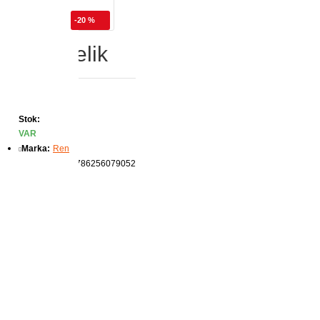
-20 %
lara Özçelik
Stok:
VAR
Marka:
Ren
Ürün Kodu:
9786256079052