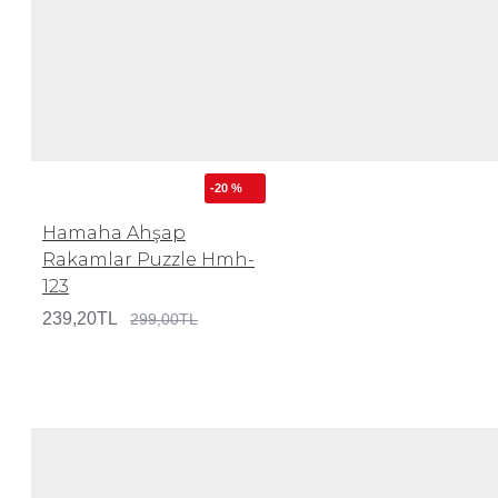
-20 %
Hamaha Ahşap
Rakamlar Puzzle Hmh-
123
239,20TL
299,00TL