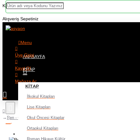
Kategoriler
Alışveriş Sepetiniz
Menu
Üye Girişi
ANASAYFA
Kayıt Ol
KITAP
Mağaza Aç
KITAP
İlkokul Kitapları
Lise Kitapları
Okul Öncesi Kitaplar
Ren - Ölü Şehrin Şarkısı Dilara Özçelik
Ortaokul Kitapları
Alışveriş sepetiniz boş!
Roman Hikaye Kültür