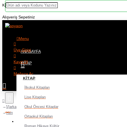
Kategoriler
Alışveriş Sepetiniz
Menu
Üye Girişi
ANASAYFA
Kayıt Ol
KITAP
Mağaza Aç
KITAP
İlkokul Kitapları
Lise Kitapları
Okul Öncesi Kitaplar
Markalar
Ren
Ortaokul Kitapları
Alışveriş sepetiniz boş!
Roman Hikaye Kültür