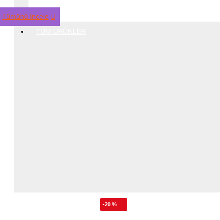
Tümünü İncele
TÜM ÜRÜNLER
-20 %