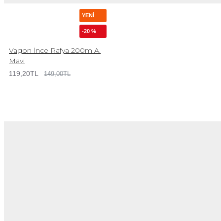
YENI
-20 %
Vagon İnce Rafya 200m A.
Mavi
119,20TL
149,00TL