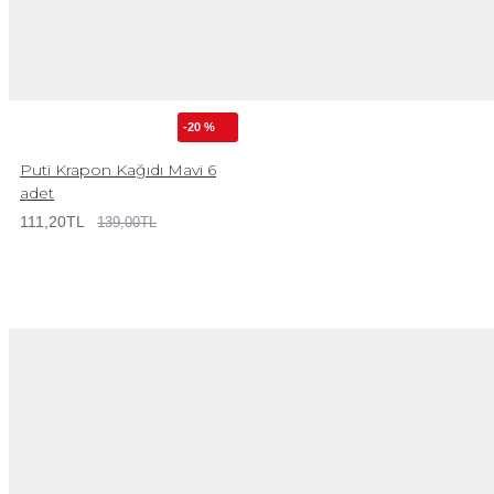
-20 %
Puti Krapon Kağıdı Mavi 6
adet
111,20TL
139,00TL