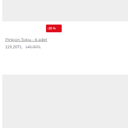
-20 %
Pinpon Topu - 6 adet
119,20TL
149,00TL