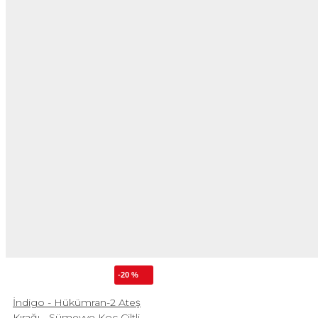
-20 %
İndigo - Hükümran-2 Ateş
Kırağı - Sümeyye Koç Ciltli