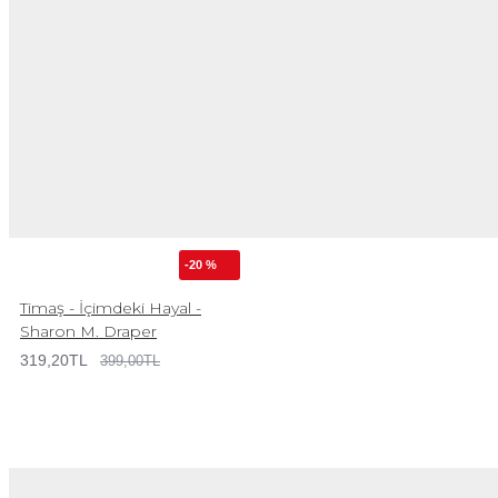
-20 %
Timaş - İçimdeki Hayal -
Sharon M. Draper
319,20TL
399,00TL