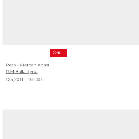
-20 %
Peta - Mercan Adası
R.M.Ballantyne
135,20TL
169,00TL