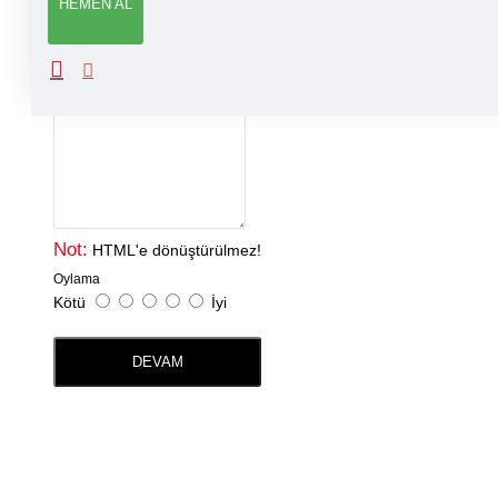
HEMEN AL
Adınız
Yorumunuz
Not:
HTML'e dönüştürülmez!
Oylama
Kötü
İyi
DEVAM