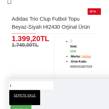
-20 %
Adidas Trio Clup Futbol Topu
Beyaz-Siyah Ht2430 Orjinal Ürün
1.399,20TL
1.749,00TL
Stok:
VAR
Marka:
Adidas
Ürün Kodu:
4065432807029
ÜRÜN YORUMLARI
SEPETE EKLE
YORUM YAP