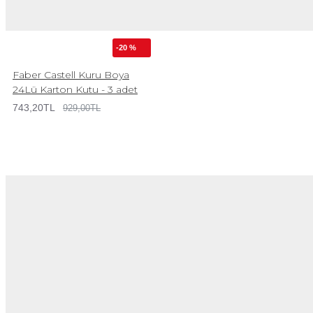
-20 %
Faber Castell Kuru Boya
24Lü Karton Kutu - 3 adet
743,20TL
929,00TL