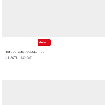
-20 %
Heroes Yarış Arabası 4Lü
111,20TL
139,00TL