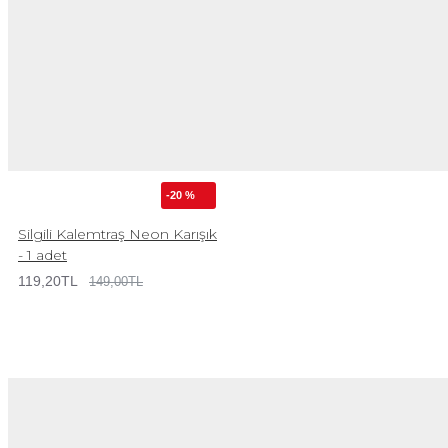
-20 %
Silgili Kalemtraş Neon Karışık
- 1 adet
119,20TL
149,00TL