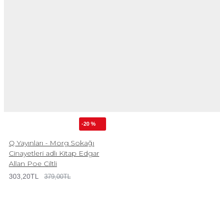
-20 %
Q Yayınları - Morg Sokağı
Cinayetleri adlı Kitap Edgar
Allan Poe Ciltli
303,20TL
379,00TL