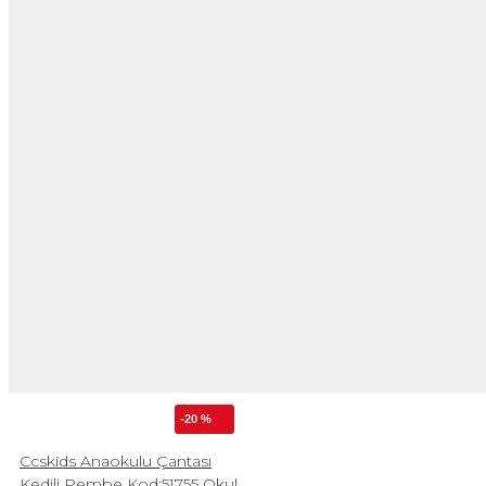
-20 %
Ccskids Anaokulu Çantası
Kedili Pembe Kod:51755 Okul