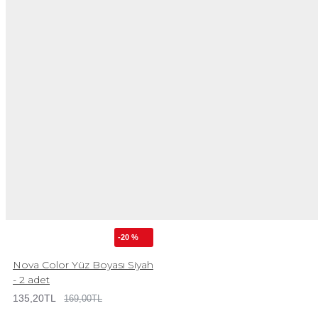
-20 %
Nova Color Yüz Boyası Siyah
- 2 adet
135,20TL
169,00TL