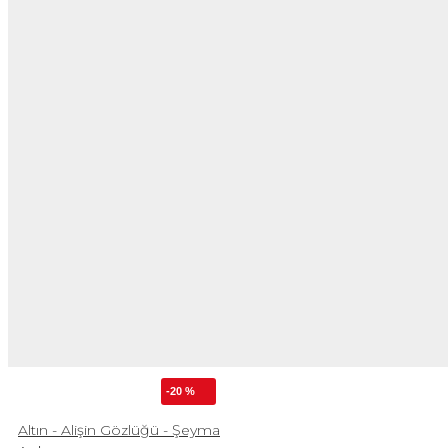
-20 %
Altın - Alişin Gözlüğü - Şeyma