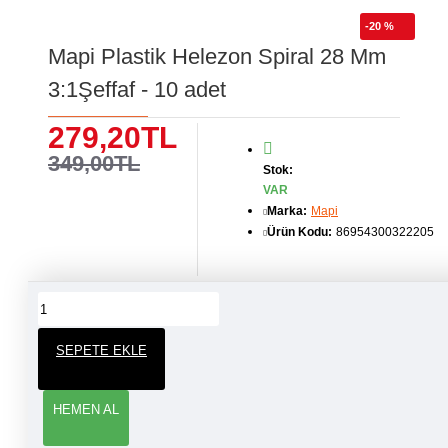
-20 %
Mapi Plastik Helezon Spiral 28 Mm
3:1Şeffaf - 10 adet
279,20TL
349,00TL
Stok:
VAR
Marka:
Mapi
Ürün Kodu:
86954300322205
ÜRÜN YORUMLARI
SEPETE EKLE
YORUM YAP
HEMEN AL
Adınız