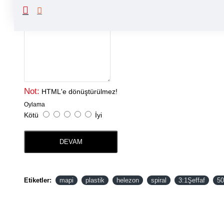
Yorumunuz
Not:
HTML'e dönüştürülmez!
Oylama
Kötü
İyi
DEVAM
Etiketler:
mapi
plastik
helezon
spiral
3:1Şeffaf
50