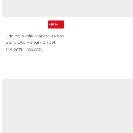
-20 %
Edding Akrilik Markör Kalem
Berry Dut Rengi - 2 adet
319,20TL
399,00TL