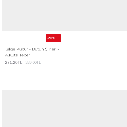
-20 %
Bilge Kültür - Bütün Şiirleri -
A.Kutsi Tecer
271,20TL
339,00TL