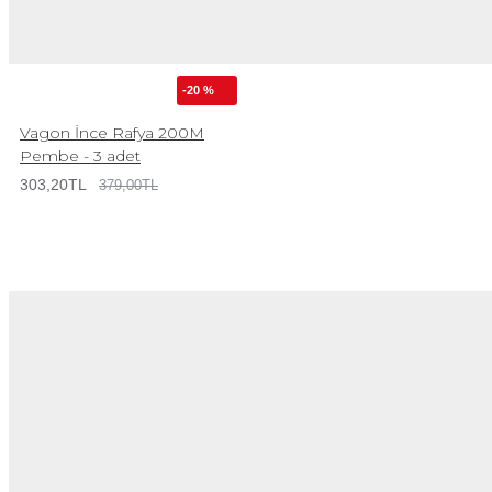
-20 %
Vagon İnce Rafya 200M
Pembe - 3 adet
303,20TL
379,00TL