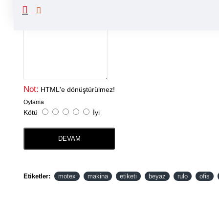
Yorumunuz
Not:
HTML'e dönüştürülmez!
Oylama
Kötü
İyi
DEVAM
Etiketler:
motex
makina
etiketi
beyaz
rulo
ofis