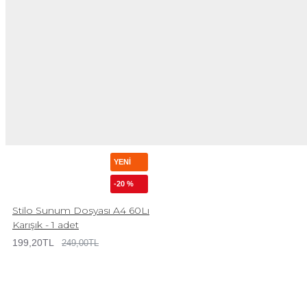
YENI
-20 %
Stilo Sunum Dosyası A4 60Lı
Karışık - 1 adet
199,20TL
249,00TL