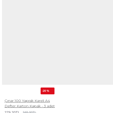
-20 %
Çınar 100 Yaprak Kareli A4
Defter Karton Kapak - 3 adet
279,20TL
349,00TL