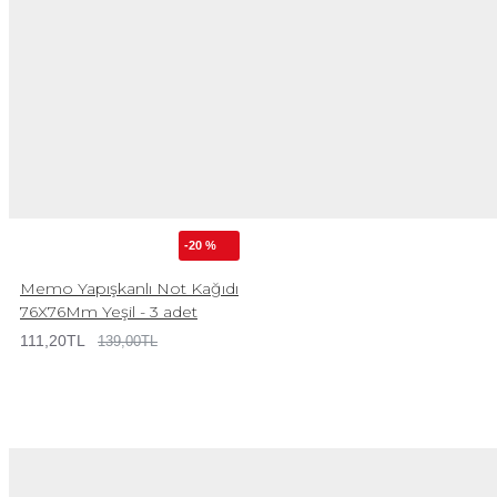
-20 %
Memo Yapışkanlı Not Kağıdı
76X76Mm Yeşil - 3 adet
111,20TL
139,00TL