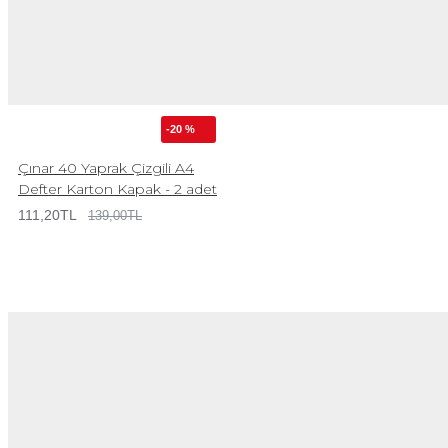
-20 %
Çınar 40 Yaprak Çizgili A4
Defter Karton Kapak - 2 adet
111,20TL
139,00TL