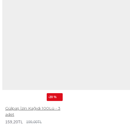
-20 %
Gülpaş İzin Kağıdı 100Lü - 3
adet
159,20TL
199,00TL