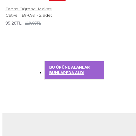
Brons Öğrenci Makası
Cetvelli Br-699 - 2 adet
95,20TL
119,00TL
BU ÜRÜNE ALANLAR
BUNLARI'DA ALDI