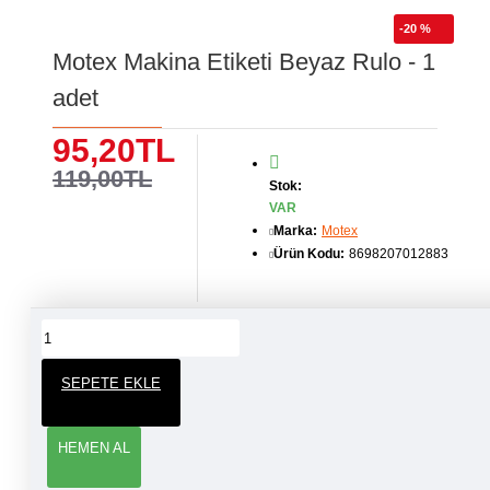
-20 %
Motex Makina Etiketi Beyaz Rulo - 1
adet
95,20TL
119,00TL
Stok:
VAR
Marka:
Motex
Ürün Kodu:
8698207012883
ÜRÜN YORUMLARI
SEPETE EKLE
YORUM YAP
HEMEN AL
Adınız