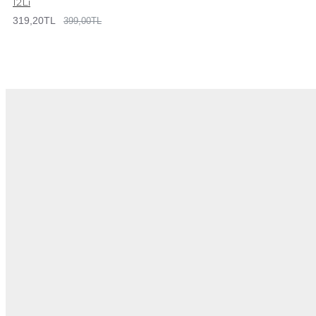
12Li
319,20TL
399,00TL