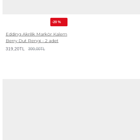
-20 %
Edding Akrilik Markör Kalem
Berry Dut Rengi - 2 adet
319,20TL
399,00TL