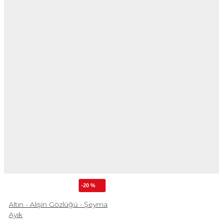
-20 %
Altın - Alişin Gözlüğü - Şeyma
Ayık