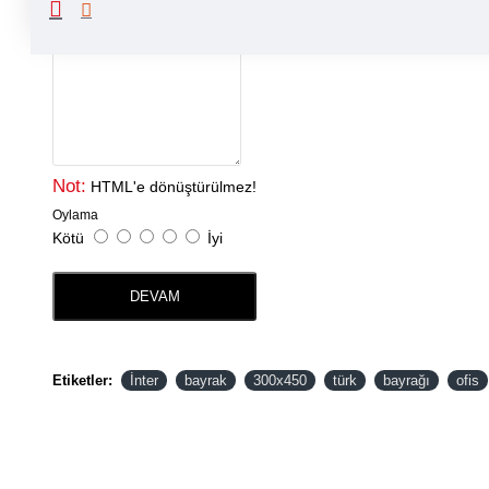
Yorumunuz
Not:
HTML'e dönüştürülmez!
Oylama
Kötü
İyi
DEVAM
Etiketler:
İnter
bayrak
300x450
türk
bayrağı
ofis