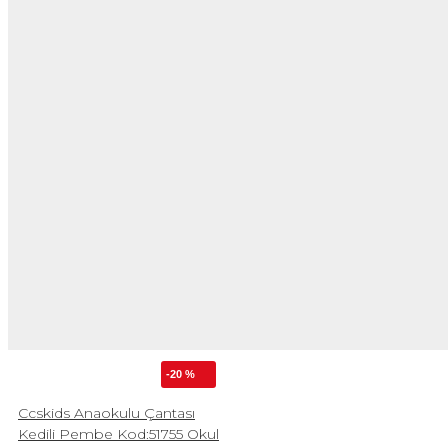
-20 %
Ccskids Anaokulu Çantası
Kedili Pembe Kod:51755 Okul