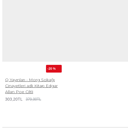
-20 %
Q Yayınları - Morg Sokağı
Cinayetleri adlı Kitap Edgar
Allan Poe Ciltli
303,20TL
379,00TL