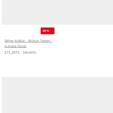
-20 %
Bilge Kültür - Bütün Şiirleri -
A.Kutsi Tecer
271,20TL
339,00TL