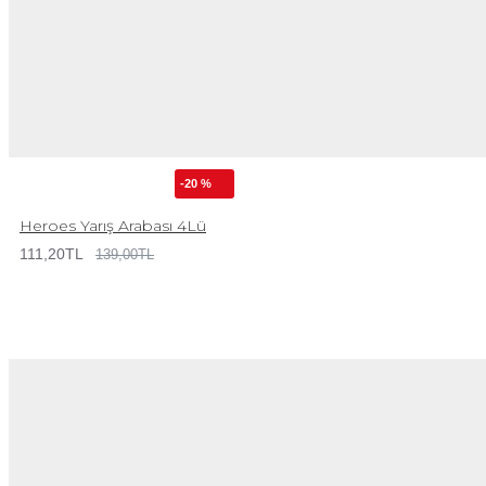
-20 %
Heroes Yarış Arabası 4Lü
111,20TL
139,00TL