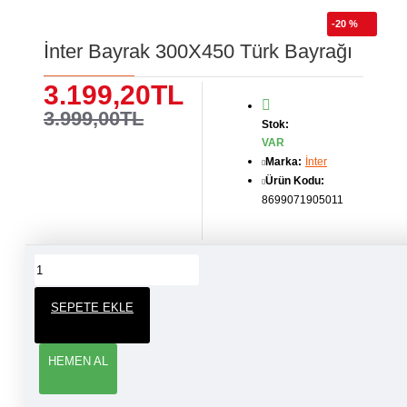
-20 %
İnter Bayrak 300X450 Türk Bayrağı
3.199,20TL
3.999,00TL
Stok:
VAR
Marka:
İnter
Ürün Kodu:
8699071905011
ÜRÜN YORUMLARI
SEPETE EKLE
YORUM YAP
HEMEN AL
Adınız