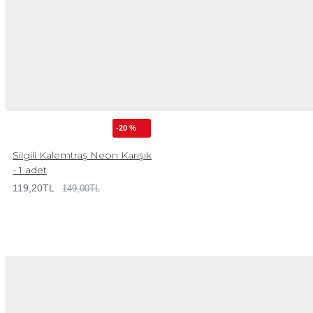
-20 %
Silgili Kalemtraş Neon Karışık
- 1 adet
119,20TL
149,00TL