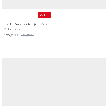
-20 %
Fatih Dereceli Kurşun Kalem
2B - 5 adet
135,20TL
169,00TL