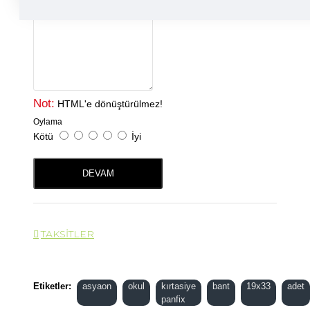
Yorumunuz
Not:
HTML'e dönüştürülmez!
Oylama
Kötü
İyi
DEVAM
TAKSITLER
Etiketler:
asyaon
okul
kırtasiye
bant
19x33
adet
panfix