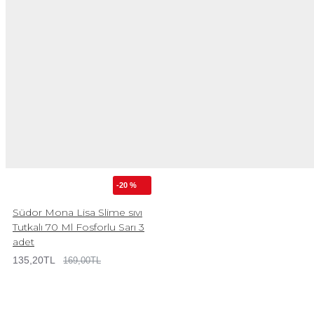
-20 %
Südor Mona Lisa Slime sıvı
Tutkalı 70 Ml Fosforlu Sarı 3
adet
135,20TL
169,00TL