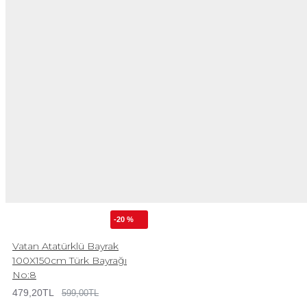
-20 %
Vatan Atatürklü Bayrak
100X150cm Türk Bayrağı
No:8
479,20TL
599,00TL