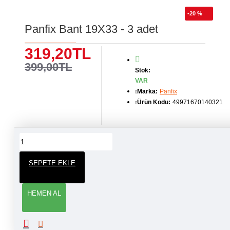
-20 %
Panfix Bant 19X33 - 3 adet
319,20TL
399,00TL
Stok:
VAR
Marka:
Panfix
Ürün Kodu:
49971670140321
ÜRÜN YORUMLARI
SEPETE EKLE
YORUM YAP
HEMEN AL
Adınız