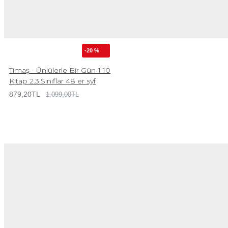
-20 %
Timaş - Ünlülerle Bir Gün-1 10
Kitap 2.3.Sınıflar 48 er syf
879,20TL
1.099,00TL