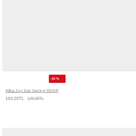
-20 %
Kika Joy Kar Spreyi 150Ml
103,20TL
129,00TL