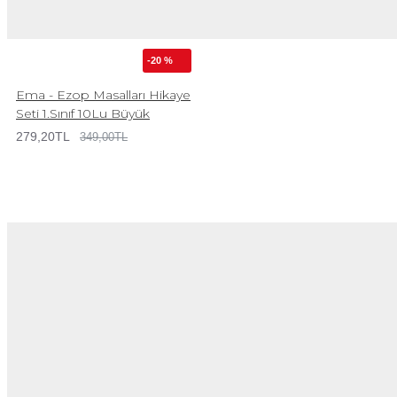
-20 %
Ema - Ezop Masalları Hikaye
Seti 1.Sınıf 10Lu Büyük
279,20TL
349,00TL