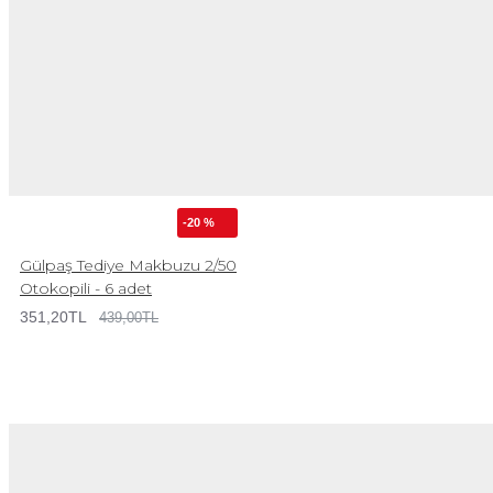
-20 %
Gülpaş Tediye Makbuzu 2/50
Otokopili - 6 adet
351,20TL
439,00TL