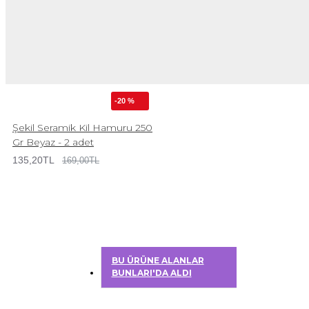
-20 %
Şekil Seramik Kil Hamuru 250
Gr Beyaz - 2 adet
135,20TL
169,00TL
BU ÜRÜNE ALANLAR
BUNLARI'DA ALDI