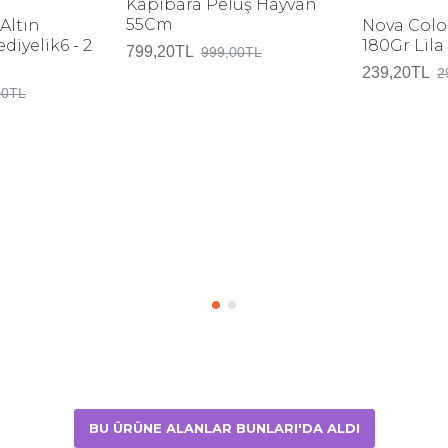
Kapibara Peluş Hayvan
55Cm
Altın
Nova Color
diyelik6 - 2
180Gr Lila 
799,20TL
999,00TL
239,20TL
2
00TL
BU ÜRÜNE ALANLAR BUNLARI'DA ALDI