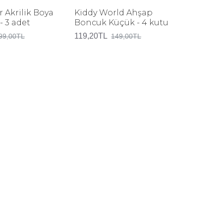
 Akrilik Boya
Kiddy World Ahşap
Tahta 
- 3 adet
Boncuk Küçük - 4 kutu
Kırmızı
119,20TL
95,20TL
99,00TL
149,00TL