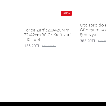
-20 %
Oto Torpido
Güneşten Ko
Torba Zarf 320X420Mm
Şemsiye
32x42cm 90 Gr Kraft zarf
- 10 adet
383,20TL
479,
135,20TL
169,00TL