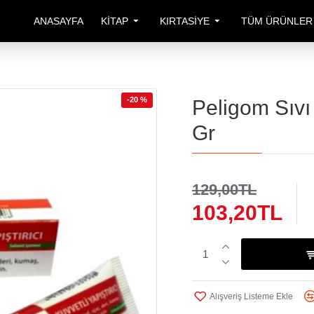
ANASAYFA
KITAP
KIRTASIYE
TÜM ÜRÜNLER
-20 %
Peligom Sıvı 
Gr
129,00TL
103,20TL
Alışveriş Listeme Ekle