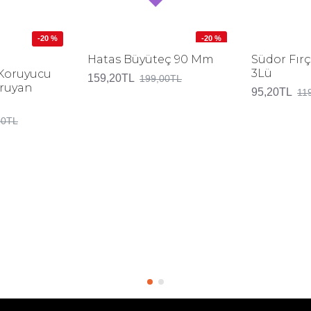
-20 %
-20 %
Hatas Büyüteç 90 Mm
Südor Fırç
3Lü
 Koruyucu
159,20TL
199,00TL
ruyan
95,20TL
11
00TL