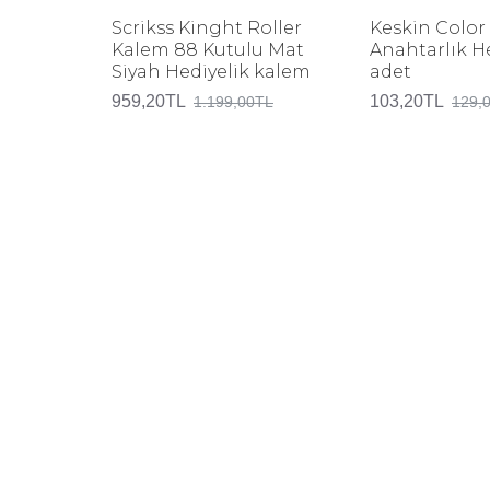
Scrikss Kinght Roller
Keskin Color 
Kalem 88 Kutulu Mat
Anahtarlık He
Siyah Hediyelik kalem
adet
959,20TL
103,20TL
1.199,00TL
129,