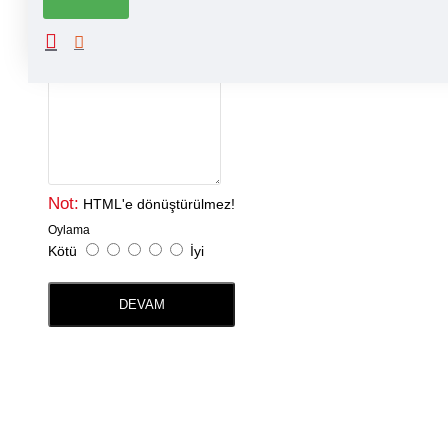
Adınız
Yorumunuz
Not:
HTML'e dönüştürülmez!
Oylama
Kötü
İyi
DEVAM