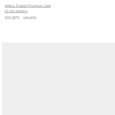
Mikro Pastel Ponpon Seti
10-20-30Mm
103,20TL
129,00TL