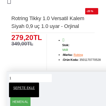
-20 %
Rotring Tikky 1.0 Versatil Kalem
Siyah 0,9 uç 1.0 uyar - Orjinal
279,20TL
349,00TL
Stok:
VAR
Marka:
Rotring
Ürün Kodu:
3501170770528
ÜRÜN YORUMLARI
SEPETE EKLE
YORUM YAP
HEMEN AL