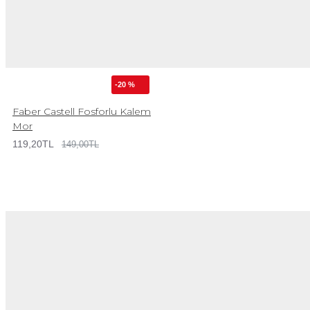
-20 %
Faber Castell Fosforlu Kalem
Mor
119,20TL
149,00TL