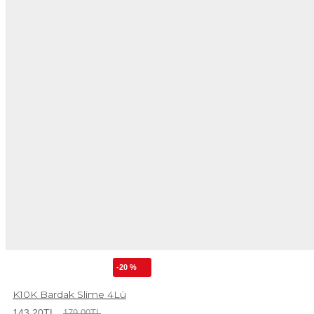
-20 %
K10K Bardak Slime 4Lü
143,20TL
179,00TL