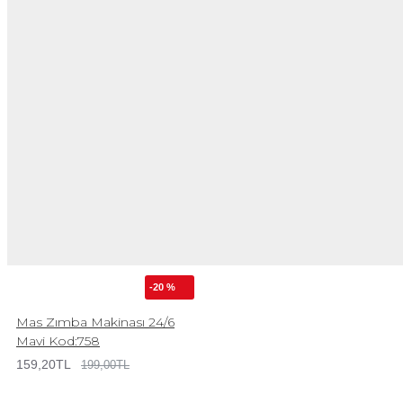
-20 %
Mas Zımba Makinası 24/6
Mavi Kod:758
159,20TL
199,00TL