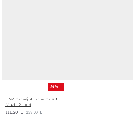
-20 %
İnox Kartuşlu Tahta Kalemi
Mavi - 2 adet
111,20TL
139,00TL