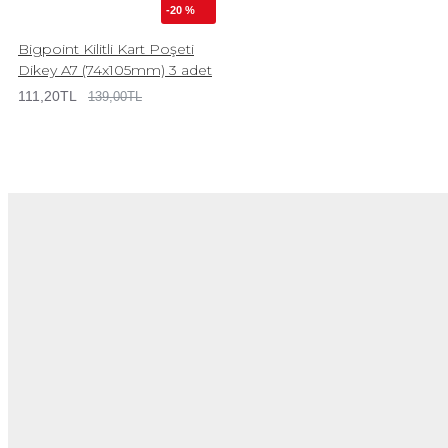
-20 %
Bigpoint Kilitli Kart Poşeti
Dikey A7 (74x105mm) 3 adet
111,20TL
139,00TL