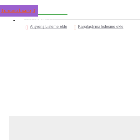
HEMEN AL
Tümünü İncele
TÜM ÜRÜNLER
Alışveriş Listeme Ekle
Karşılaştırma listesine ekle