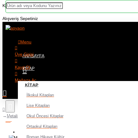
Kategoriler
Alışveriş Sepetiniz
Menu
Üye Girişi
ANASAYFA
Kayıt Ol
KITAP
Mağaza Aç
KITAP
İlkokul Kitapları
Lise Kitapları
Okul Öncesi Kitaplar
Metalik Fon Kartonu 50X70 Altın Rulo Şeklinde - 6 adet
Ortaokul Kitapları
Alışveriş sepetiniz boş!
Roman Hikaye Kültür