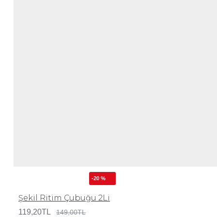
-20 %
Şekil Ritim Çubuğu 2Li
119,20TL
149,00TL