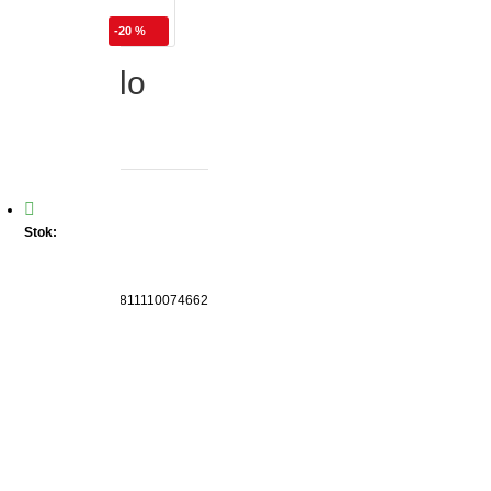
-20 %
Altın Rulo
Stok:
VAR
Marka:
Ticon
Ürün Kodu:
86811110074662