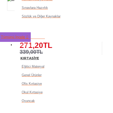
Sınavlara Hazırlık
Sözlük ve Diğer Kaynaklar
Metalik Fon Kartonu 50X70 
Şeklinde - 6 adet
Tümünü İncele
271,20TL
KIRTASIYE
339,00TL
KIRTASIYE
Eğitici Materyal
Genel Ürünler
Ofis Kırtasiye
Okul Kırtasiye
SEPETE EKLE
Oyuncak