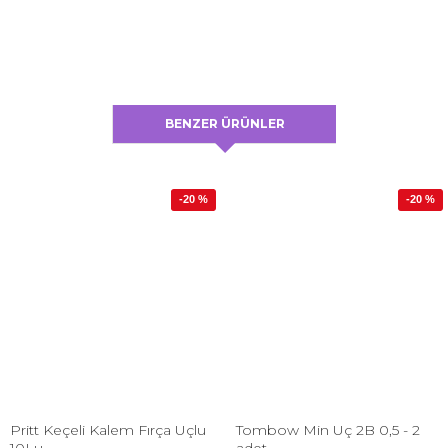
BENZER ÜRÜNLER
-20 %
-20 %
Pritt Keçeli Kalem Fırça Uçlu
Tombow Min Uç 2B 0,5 - 2
10Lu
adet