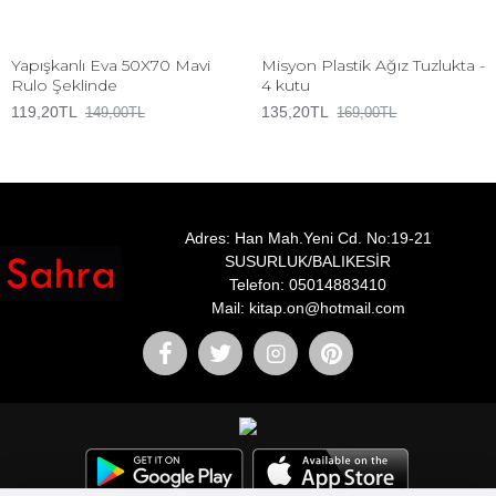
Yapışkanlı Eva 50X70 Mavi
Misyon Plastik Ağız Tuzlukta -
Rulo Şeklinde
4 kutu
119,20TL
135,20TL
149,00TL
169,00TL
Adres: Han Mah.Yeni Cd. No:19-21
SUSURLUK/BALIKESİR
Telefon: 05014883410
Mail: kitap.on@hotmail.com